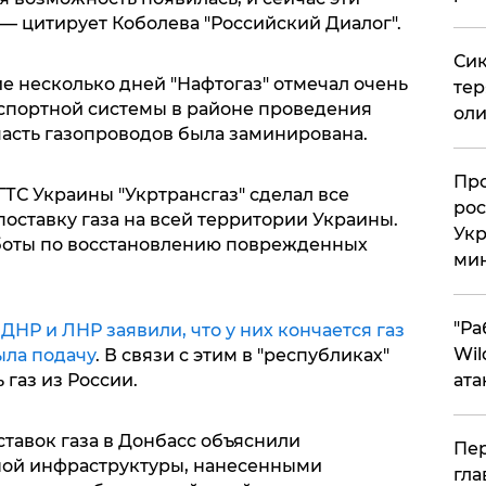
— цитирует Коболева "Российский Диалог".
Сик
ие несколько дней "Нафтогаз" отмечал очень
тер
спортной системы в районе проведения
оли
часть газопроводов была заминирована.
​Пр
ГТС Украины "Укртрансгаз" сделал все
рос
оставку газа на всей территории Украины.
Укр
аботы по восстановлению поврежденных
ми
"Ра
НР и ЛНР заявили, что у них кончается газ
Wil
ыла подачу
. В связи с этим в "республиках"
ата
 газ из России.
тавок газа в Донбасс объяснили
Пер
ой инфраструктуры, нанесенными
гла