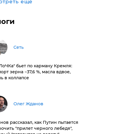
отреть ещё
логи
Сеть
оЛоЧКа" бьет по карману Кремля:
орт зерна −37,6 %, масла вдвое,
ль в коллапсе
Олег Жданов
нов рассказал, как Путин пытается
рочить "прилет черного лебедя",