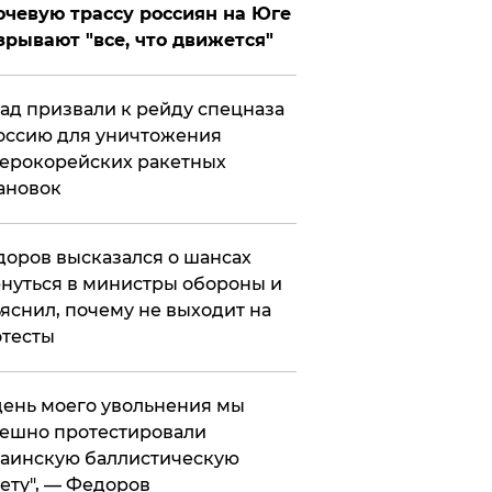
чевую трассу россиян на Юге
зрывают "все, что движется"
ад призвали к рейду спецназа
оссию для уничтожения
ерокорейских ракетных
ановок
оров высказался о шансах
нуться в министры обороны и
яснил, почему не выходит на
тесты
 день моего увольнения мы
ешно протестировали
аинскую баллистическую
ету", — Федоров