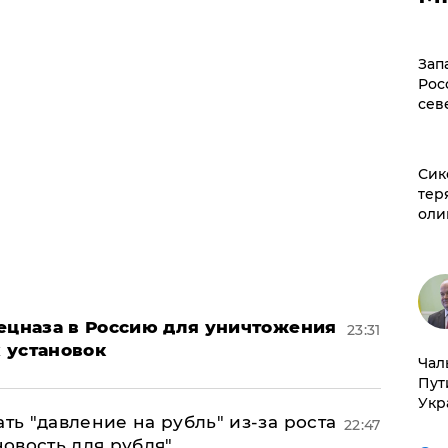
Зап
Рос
сев
Сик
тер
оли
пецназа в Россию для уничтожения
23:31
 установок
Чал
Пут
Укр
ь "давление на рубль" из-за роста
22:47
новость для рубля"