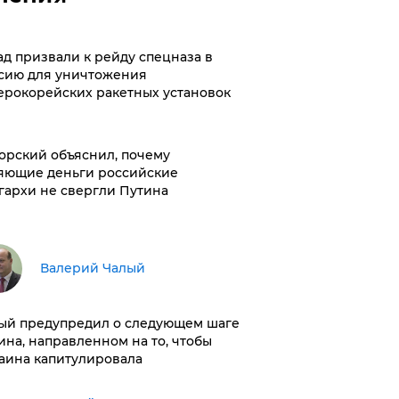
ад призвали к рейду спецназа в
сию для уничтожения
ерокорейских ракетных установок
орский объяснил, почему
яющие деньги российские
гархи не свергли Путина
Валерий Чалый
ый предупредил о следующем шаге
ина, направленном на то, чтобы
аина капитулировала