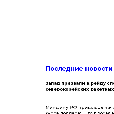
Последние новости
Запад призвали к рейду с
северокорейских ракетных
Минфину РФ пришлось начат
курса доллара: "Это плохая 