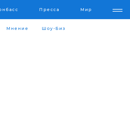
онбасс
Пресса
Мир
Мнение
Шоу-Биз