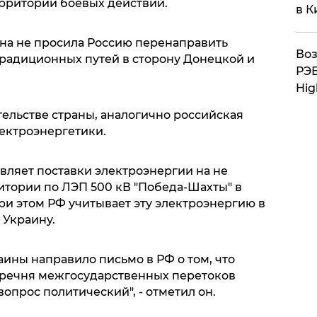
рритории боевых действий.
в К
она не просила Россию перенаправить
Воз
традиционных путей в сторону Донецкой и
РЭБ
Hig
ельстве страны, аналогично российская
лектроэнергетики.
вляет поставки электроэнергии на не
тории по ЛЭП 500 кВ "Победа-Шахты" в
ри этом РФ учитывает эту электроэнергию в
 Украину.
ины направило письмо в РФ о том, что
еречня межгосударственных перетоков
опрос политический", - отметил он.