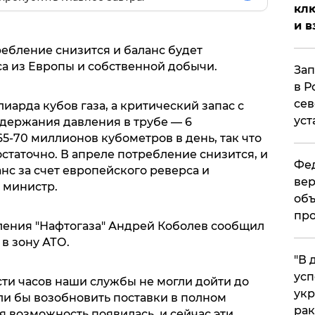
клю
и в
требление снизится и баланс будет
са из Европы и собственной добычи.
Зап
в Р
сев
иарда кубов газа, а критический запас с
уст
ддержания давления в трубе — 6
-70 миллионов кубометров в день, так что
остаточно. В апреле потребление снизится, и
Фед
с за счет европейского реверса и
вер
 министр.
объ
про
ления "Нафтогаза" Андрей Коболев сообщил
в зону АТО.
​"В
усп
сти часов наши службы не могли дойти до
укр
ли бы возобновить поставки в полном
рак
я возможность появилась, и сейчас эти