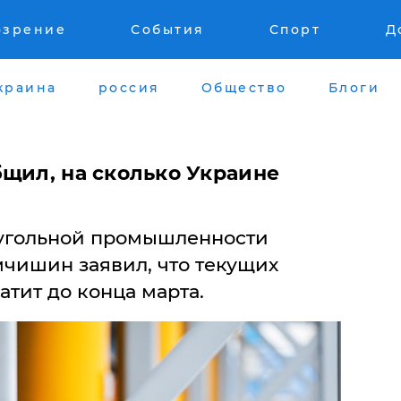
озрение
События
Спорт
Д
краина
россия
Общество
Блоги
бщил, на сколько Украине
 угольной промышленности
чишин заявил, что текущих
атит до конца марта.