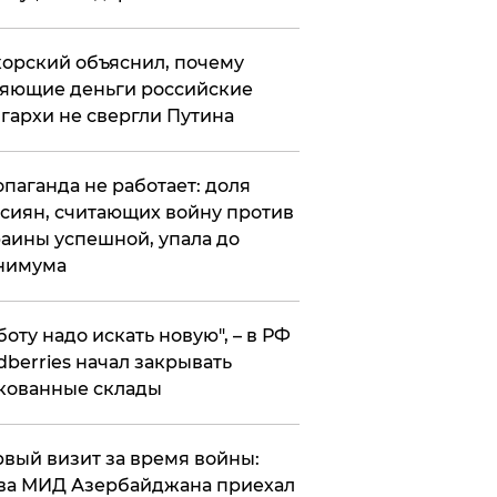
орский объяснил, почему
яющие деньги российские
гархи не свергли Путина
опаганда не работает: доля
сиян, считающих войну против
аины успешной, упала до
нимума
боту надо искать новую", – в РФ
dberries начал закрывать
кованные склады
вый визит за время войны:
ва МИД Азербайджана приехал