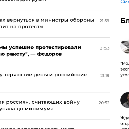
См
Б
ах вернуться в министры обороны
21:59
дит на протесты
я мы успешно протестировали
21:53
ю ракету", — Федоров
​"М
эксп
му теряющие деньги российские
уго
21:19
а
оля россиян, считающих войну
20:52
 упала до минимума
Жда
отс