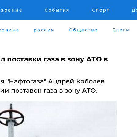
озрение
События
Спорт
Д
краина
россия
Общество
Блоги
л поставки газа в зону АТО в
я "Нафтогаза" Андрей Коболев
и поставок газа в зону АТО.