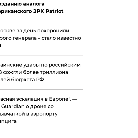
озданию аналога
риканского ЗРК Patriot
оскве за день похоронили
рого генерала – стало известно
я
аинские удары по российским
 сожгли более триллиона
блей бюджета РФ
асная эскалация в Европе", —
 Guardian о дроне со
ывчаткой в аэропорту
йпцига