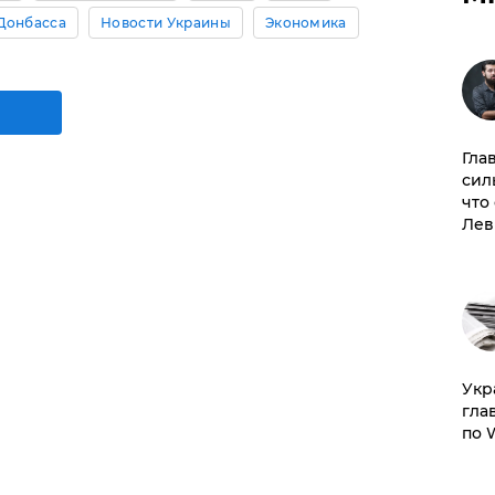
Донбасса
Новости Украины
Экономика
Гла
сил
что
Лев
​Ук
гла
по 