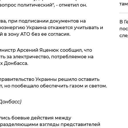
там
опрос политический", - отметил он.
тва, при подписании документов на
​В 
роэнергию Украина откажется учитывать и
пос
 в зону АТО без ее согласия.
сле
инистр Арсений Яценюк сообщил, что
ть за электричество, потребляемое на
х Донбасса.
 правительство Украины решило оставить
, но пообещало обеспечить газом и светом.
Донбасс)
ались боевые действия между
 разделяющими взгляды представителей