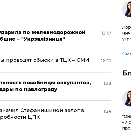
Лор
 ударила по железнодорожной
12:37
нич
ибшие – "Укрзалізниця"
угр
См
ны проводят обыски в ТЦК – СМИ
12:20
Б
льность пособницы оккупантов,
11:38
дары по Павлограду
значил Стефанишиной залог в
11:24
"Он
дробности ЦПК
– Л
про