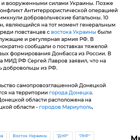
а и вооруженными силами Украины. Позже
 конфликт Антитеррористической операцией
римкнули добровольческие батальоны. 10
н, являющийся на тот момент генеральным
среди повстанцев с
востока Украины
были
лужащие и регулярная армия РФ. В
ократно сообщали о поставках тяжелой
вых формирования Донбасса из России. В
ва МИД РФ Сергей Лавров заявил, что на
ь добровольцы из РФ.
льство самопровозглашенной Донецкой
тся на территории
города Донецка
.
онецкой области расположена на
цкой области -
городов Мариуполь
,
ка
Восток Украины
"ДНР"
"ЛНР"
М