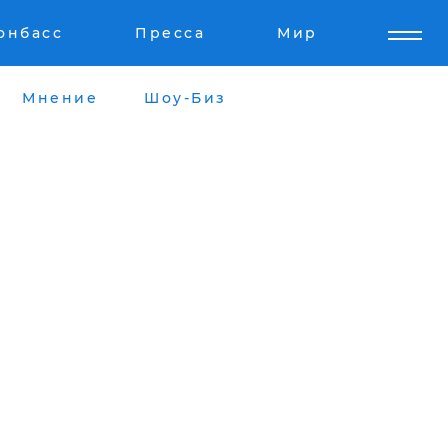
онбасс
Пресса
Мир
Мнение
Шоу-Биз