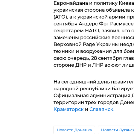
Евромайдана и политику Киев
украинская сторона объявила
(АТО), а к украинской армии п
сентября Андерс Фог Расмуссе
секретарем НАТО, заявил, что 
замечены российские военнос
Верховной Раде Украины неодн
техники и вооружения для бое
свою очередь, 28 сентября гла
стороне ДНР и ЛНР воюют лиш
На сегодняшний день правите
народной республики базируе
Официальная администрация Д
территории трех городов Доне
Краматорск
и
Славянск.
Новости Донецка
Новости Луганс