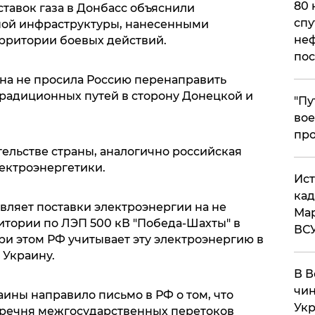
80 
тавок газа в Донбасс объяснили
спу
ой инфраструктуры, нанесенными
неф
рритории боевых действий.
пос
она не просила Россию перенаправить
традиционных путей в сторону Донецкой и
​"П
вое
про
ельстве страны, аналогично российская
лектроэнергетики.
​Ис
кад
вляет поставки электроэнергии на не
Мар
тории по ЛЭП 500 кВ "Победа-Шахты" в
ВС
ри этом РФ учитывает эту электроэнергию в
 Украину.
В В
чин
ины направило письмо в РФ о том, что
Укр
еречня межгосударственных перетоков