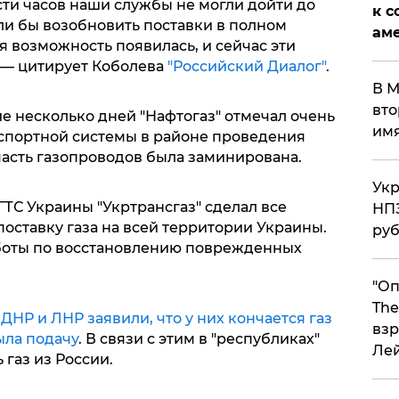
сти часов наши службы не могли дойти до
к с
ли бы возобновить поставки в полном
аме
я возможность появилась, и сейчас эти
 — цитирует Коболева
"Российский Диалог"
.
В М
вто
ие несколько дней "Нафтогаз" отмечал очень
им
спортной системы в районе проведения
часть газопроводов была заминирована.
Укр
ГТС Украины "Укртрансгаз" сделал все
НПЗ
оставку газа на всей территории Украины.
ру
аботы по восстановлению поврежденных
"Оп
The
НР и ЛНР заявили, что у них кончается газ
взр
ыла подачу
. В связи с этим в "республиках"
Ле
 газ из России.