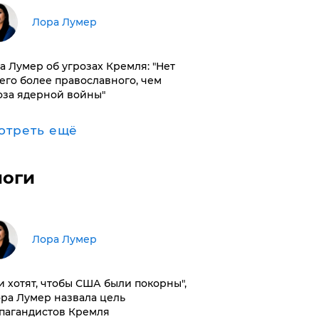
​Лора Лумер
а Лумер об угрозах Кремля: "Нет
его более православного, чем
оза ядерной войны"
отреть ещё
логи
​Лора Лумер
и хотят, чтобы США были покорны",
ора Лумер назвала цель
пагандистов Кремля