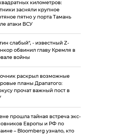
квадратных километров:
тники засняли крупное
тяное пятно у порта Тамань
ле атаки ВСУ
утин слабый", - известный Z-
нкор обвинил главу Кремля в
вале войны
точник раскрыл возможные
ровые планы Драпатого:
кусу прочат важный пост в
У
ене прошла тайная встреча экс-
овников Европы и РФ по
аине – Bloomberg узнало, кто