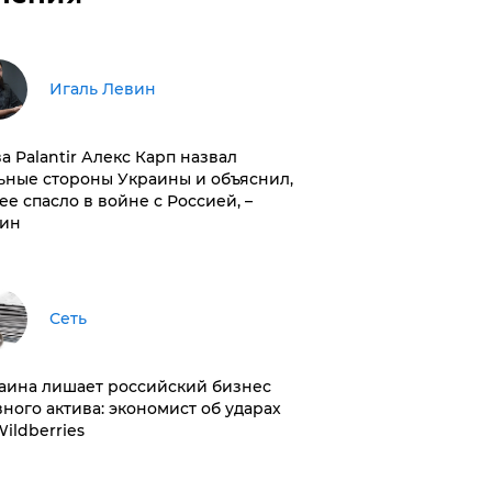
Игаль Левин
ва Palantir Алекс Карп назвал
ьные стороны Украины и объяснил,
 ее спасло в войне с Россией, –
ин
Сеть
раина лишает российский бизнес
вного актива: экономист об ударах
Wildberries