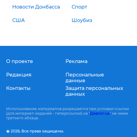
Новости Донбасса
Спорт
США
Шоубиз
О проекте
Реклама
Редакция
Персональные
данные
Контакты
Защита персональных
данных
Использование материалов разрешается при условии ссылки
(для интернет-изданий - гиперссылки) на "
Диалог.ua
" не ниже
третьего абзаца.
� 2026,
Все права защищены.