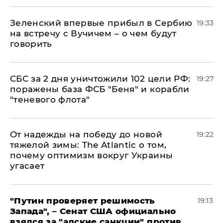
Зеленский впервые прибыл в Сербию
19:33
на встречу с Вучичем – о чем будут
говорить
СБС за 2 дня уничтожили 102 цели РФ:
19:27
поражены база ФСБ "Беня" и корабли
"теневого флота"
От надежды на победу до новой
19:22
тяжелой зимы: The Atlantic о том,
почему оптимизм вокруг Украины
угасает
"Путин проверяет решимость
19:13
Запада", – Сенат США официально
взялся за "адские санкции" против