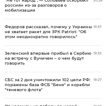
​"Не тот народ", — Соловьев оскорбил
20:28
россиян из-за разговоров о
мобилизации
Федоров рассказал, почему у Украины
19:57
не хватает ракет для ЗРК Patriot: "Об
этом неоднократно говорилось"
Зеленский впервые прибыл в Сербию
19:33
на встречу с Вучичем – о чем будут
говорить
СБС за 2 дня уничтожили 102 цели РФ:
19:27
поражены база ФСБ "Беня" и корабли
"теневого флота"