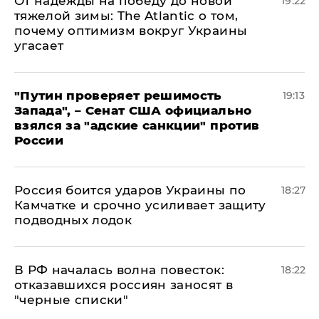
От надежды на победу до новой
19:22
тяжелой зимы: The Atlantic о том,
почему оптимизм вокруг Украины
угасает
"Путин проверяет решимость
19:13
Запада", – Сенат США официально
взялся за "адские санкции" против
России
Россия боится ударов Украины по
18:27
Камчатке и срочно усиливает защиту
подводных лодок
​В РФ началась волна повесток:
18:22
отказавшихся россиян заносят в
"черные списки"