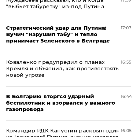
Муждабаев рассказал, кто и когда
17:59
"выбьет табуретку" из-под Путина
Стратегический удар для Путина:
17:07
Вучич "нарушил табу" и тепло
принимает Зеленского в Белграде
Коваленко предупредил о планах
16:55
Кремля и объяснил, как противостоять
новой угрозе
В Болгарию вторгся ударный
16:44
беспилотник и взорвался у важного
газопровода
Командир РДК Капустин раскрыл один
16:05