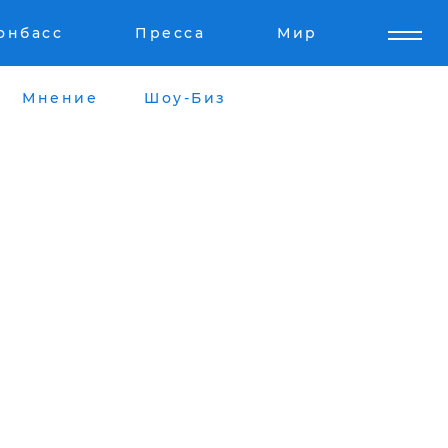
онбасс
Пресса
Мир
Мнение
Шоу-Биз