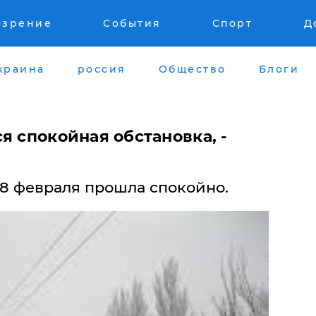
озрение
События
Спорт
Д
краина
россия
Общество
Блоги
я спокойная обстановка, -
 18 февраля прошла спокойно.