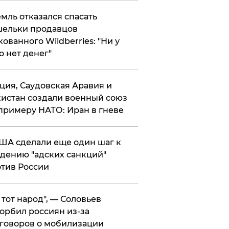
мль отказался спасать
ельки продавцов
кованного Wildberries: "Ни у
о нет денег"
ция, Саудовская Аравия и
истан создали военный союз
примеру НАТО: Иран в гневе
ША сделали еще один шаг к
дению "адских санкций"
тив России
е тот народ", — Соловьев
орбил россиян из-за
говоров о мобилизации