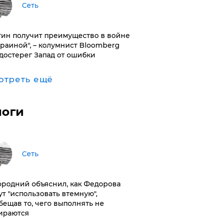
Сеть
тин получит преимущество в войне
краиной", – колумнист Bloomberg
достерег Запад от ошибки
отреть ещё
логи
Сеть
ородний объяснил, как Федорова
ут "использовать втемную",
бещав то, чего выполнять не
ираются