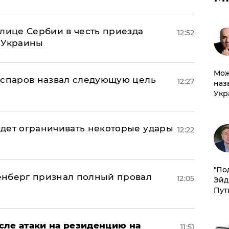
олице Сербии в честь приезда
12:52
 Украины
Мож
аспаров назвал следующую цель
12:27
наз
Укр
дет ограничивать некоторые удары
12:22
​"По
енберг признал полный провал
12:05
Эйд
Пут
сле атаки на резиденцию на
11:51