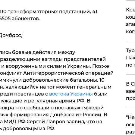
Кре
 110 трансформаторных подстанций, 41
кош
6505 абонентов.
ата
ког
Донбасс)
Тур
ались боевые действия между
Пак
 разделяющими взгляды представителей
по 
а и вооруженными силами Украины. Позже
 конфликт Антитеррористической операцией
римкнули добровольческие батальоны. 10
В С
н, являющийся на тот момент генеральным
вве
среди повстанцев с
востока Украины
были
про
лужащие и регулярная армия РФ. В
ократно сообщали о поставках тяжелой
вых формирования Донбасса из России. В
​"Н
ва МИД РФ Сергей Лавров заявил, что на
оск
ь добровольцы из РФ.
раз