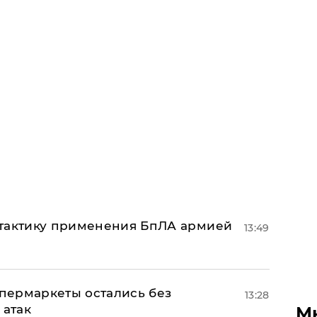
 тактику применения БпЛА армией
13:49
пермаркеты остались без
13:28
 атак
М