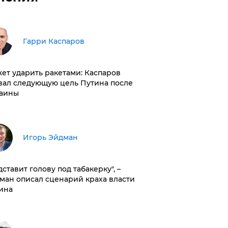
Гарри Каспаров
ет ударить ракетами: Каспаров
вал следующую цель Путина после
аины
Игорь Эйдман
дставит голову под табакерку", –
ман описал сценарий краха власти
ина