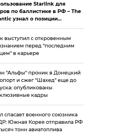
ользование Starlink для
ров по баллистике в РФ – The
antic узнал о позиции
знесмена
к выступил с откровенным
знанием перед "последним
цем" в карьере
н "Альфы" проник в Донецкий
опорт и сжег "Шахед" еще до
уска: опубликованы
склюзивные кадры
ул спасает военного союзника
Р: Южная Корея отправила РФ
тысяч тонн авиатоплива