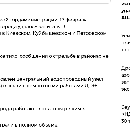
исп
уда
Atl
цкой гордаминистрации, 17 февраля
би
рода удалось запитать 13
 в Киевском, Куйбышевском и Петровском
Уси
при
тан
ке тихо, сообщения о стрельбе в районах не
Дро
аэр
становлен центральный водопроводный узел
зап
) в связи с ремонтными работами ДТЭК
эк
​Се
рода работают в штатном режиме.
КНД
30 
трали в полном объеме.