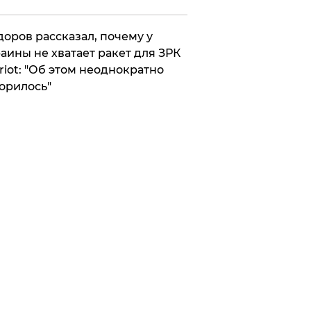
оров рассказал, почему у
аины не хватает ракет для ЗРК
riot: "Об этом неоднократно
орилось"