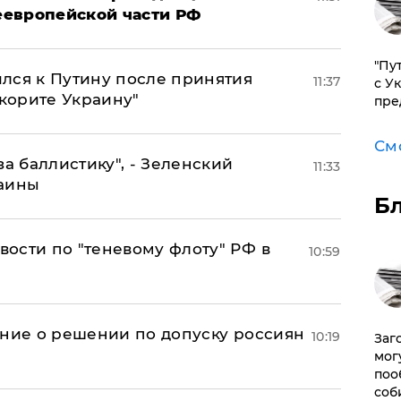
неевропейской части РФ
"Пу
лся к Путину после принятия
11:37
с У
окорите Украину"
пре
См
за баллистику", - Зеленский
11:33
раины
Б
ости по "теневому флоту" РФ в
10:59
ение о решении по допуску россиян
10:19
Заг
мог
поо
соб