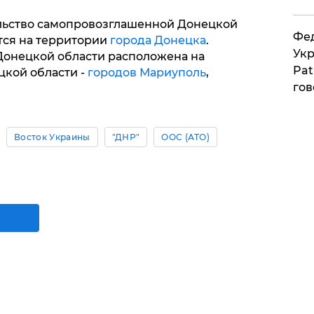
льство самопровозглашенной Донецкой
Фед
тся на территории
города Донецка
.
Укр
онецкой области расположена на
Pat
цкой области -
городов Мариуполь
,
гов
Восток Украины
"ДНР"
ООС (АТО)