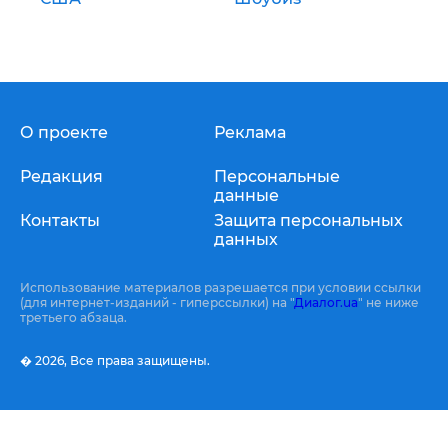
О проекте
Реклама
Редакция
Персональные
данные
Контакты
Защита персональных
данных
Использование материалов разрешается при условии ссылки
(для интернет-изданий - гиперссылки) на "
Диалог.ua
" не ниже
третьего абзаца.
� 2026,
Все права защищены.