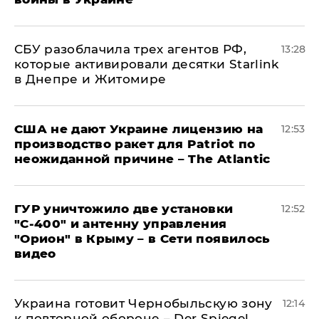
СБУ разоблачила трех агентов РФ,
13:28
которые активировали десятки Starlink
в Днепре и Житомире
США не дают Украине лицензию на
12:53
производство ракет для Patriot по
неожиданной причине – The Atlantic
ГУР уничтожило две установки
12:52
"С‑400" и антенну управления
"Орион" в Крыму – в Сети появилось
видео
Украина готовит Чернобыльскую зону
12:14
к повторной обороне – Der Spiegel