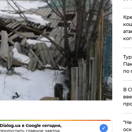
Кре
кош
ата
ког
Тур
Пак
по 
В С
вве
про
​"Н
Dialog.ua в Google сегодня,
✓
оск
пропустить главное завтра.