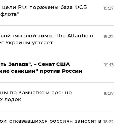
2 цели РФ: поражены база ФСБ
19:27
 флота"
вой тяжелой зимы: The Atlantic о
19:22
г Украины угасает
ь Запада", – Сенат США
19:13
кие санкции" против России
ины по Камчатке и срочно
18:27
х лодок
ок: отказавшихся россиян заносят в
18:22