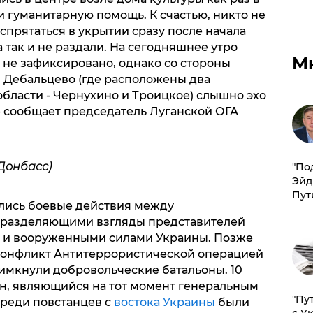
ли гуманитарную помощь. К счастью, никто не
 спрятаться в укрытии сразу после начала
 так и не раздали. На сегодняшнее утро
М
 не зафиксировано, однако со стороны
я Дебальцево (где расположены два
бласти - Чернухино и Троицкое) слышно эхо
- сообщает председатель Луганской ОГА
Донбасс)
​"По
Эйд
Пут
ались боевые действия между
 разделяющими взгляды представителей
а и вооруженными силами Украины. Позже
 конфликт Антитеррористической операцией
римкнули добровольческие батальоны. 10
н, являющийся на тот момент генеральным
"Пу
среди повстанцев с
востока Украины
были