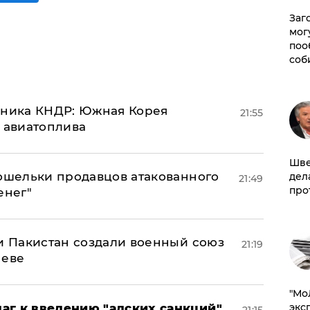
Заг
мог
поо
соб
юзника КНДР: Южная Корея
21:55
н авиатоплива
Шве
кошельки продавцов атакованного
дел
21:49
про
енег"
 и Пакистан создали военный союз
21:19
неве
​"М
эксп
аг к введению "адских санкций"