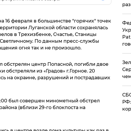
раз
на 16 февраля в большинстве "горячих" точек
Фед
ерритории Луганской области сохранялась
Укр
релов в Трехизбенке, Счастье, Станицы
Pat
 Светличному. По данным пресс-службы
гов
ащения огня так и не произошло.
Зел
л обстрелян центр Попасной, погибли двое
Сер
и обстреляли из «Градов» г.Горное. 20
чем
сь на окраине, разрушений и пострадавших
СБС
15:00 был совершен минометный обстрел
РФ:
айона (вблизи 29-го блокпоста на
кор
сь в центре возле дома культуры как раз в