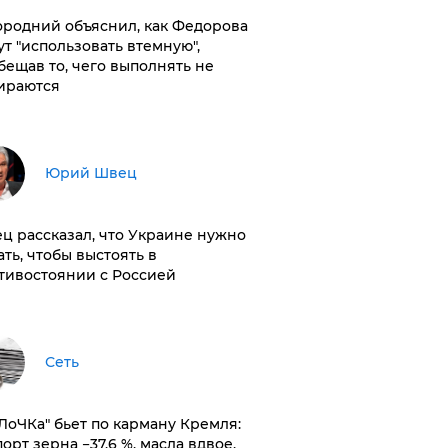
ородний объяснил, как Федорова
ут "использовать втемную",
бещав то, чего выполнять не
ираются
Юрий Швец
ц рассказал, что Украине нужно
ать, чтобы выстоять в
тивостоянии с Россией
Сеть
оЛоЧКа" бьет по карману Кремля:
орт зерна −37,6 %, масла вдвое,