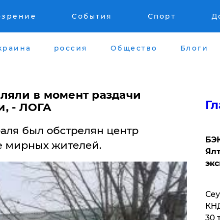
озрение
События
Спорт
Д
краина
россия
Общество
Блоги
еляли в момент раздачи
Гл
, - ЛОГА
аля был обстрелян центр
​БЭ
е мирных жителей.
Ял
эк
​Се
КНД
30 