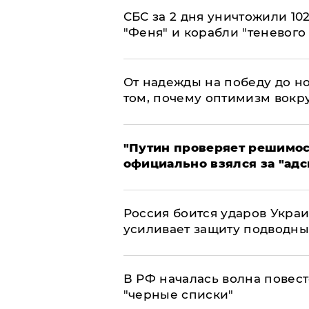
СБС за 2 дня уничтожили 10
"Феня" и корабли "теневого
От надежды на победу до но
том, почему оптимизм вокру
"Путин проверяет решимост
официально взялся за "адс
Россия боится ударов Укра
усиливает защиту подводны
​В РФ началась волна повест
"черные списки"