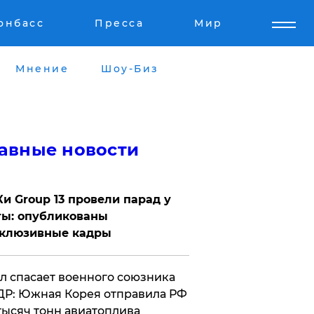
онбасс
Пресса
Мир
Мнение
Шоу-Биз
авные новости
Ки Group 13 провели парад у
ты: опубликованы
склюзивные кадры
ул спасает военного союзника
Р: Южная Корея отправила РФ
тысяч тонн авиатоплива