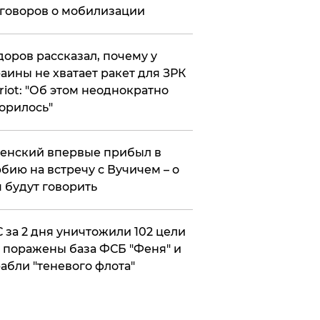
говоров о мобилизации
оров рассказал, почему у
аины не хватает ракет для ЗРК
riot: "Об этом неоднократно
орилось"
енский впервые прибыл в
бию на встречу с Вучичем – о
 будут говорить
 за 2 дня уничтожили 102 цели
 поражены база ФСБ "Феня" и
абли "теневого флота"