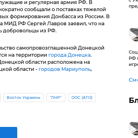
с У
лужащие и регулярная армия РФ. В
пре
ократно сообщали о поставках тяжелой
вых формирования Донбасса из России. В
ва МИД РФ Сергей Лавров заявил, что на
ь добровольцы из РФ.
льство самопровозглашенной Донецкой
Соц
тся на территории
города Донецка
.
РФ 
онецкой области расположена на
игр
цкой области -
городов Мариуполь
,
См
Восток Украины
"ЛНР"
ООС (АТО)
Б