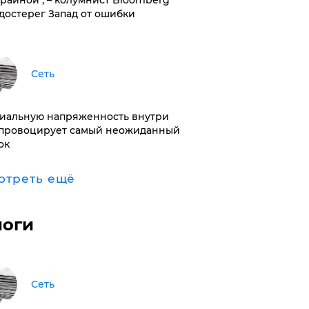
краиной", – колумнист Bloomberg
достерег Запад от ошибки
Сеть
иальную напряженность внутри
провоцирует самый неожиданный
ок
отреть ещё
логи
Сеть