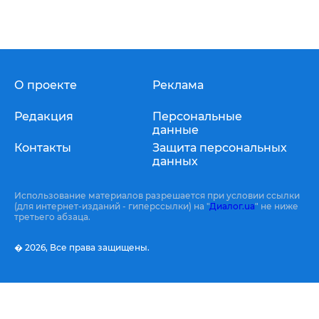
О проекте
Реклама
Редакция
Персональные
данные
Контакты
Защита персональных
данных
Использование материалов разрешается при условии ссылки
(для интернет-изданий - гиперссылки) на "
Диалог.ua
" не ниже
третьего абзаца.
� 2026,
Все права защищены.