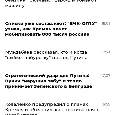
бензина: "Заливают Евро-2 и убивают
машину"
Списки уже составляют: "ВЧК-ОГПУ"
18:01
узнал, как Кремль хочет
мобилизовать 800 тысяч россиян
Муждабаев рассказал, кто и когда
17:59
"выбьет табуретку" из-под Путина
Стратегический удар для Путина:
17:07
Вучич "нарушил табу" и тепло
принимает Зеленского в Белграде
Коваленко предупредил о планах
16:55
Кремля и объяснил, как противостоять