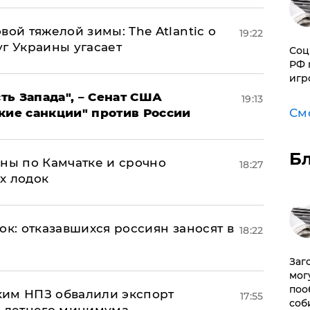
вой тяжелой зимы: The Atlantic о
19:22
г Украины угасает
Соц
РФ 
игр
ь Запада", – Сенат США
19:13
См
кие санкции" против России
Б
ины по Камчатке и срочно
18:27
х лодок
ок: отказавшихся россиян заносят в
18:22
Заг
мог
поо
ким НПЗ обвалили экспорт
17:55
соб