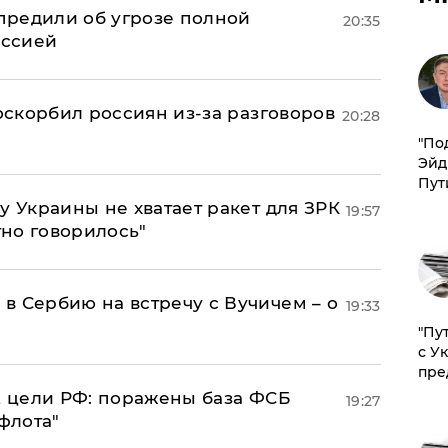
предили об угрозе полной
20:35
оссией
 оскорбил россиян из-за разговоров
20:28
​"По
Эйд
Пут
у Украины не хватает ракет для ЗРК
19:57
тно говорилось"
в Сербию на встречу с Вучичем – о
19:33
"Пу
с У
пре
2 цели РФ: поражены база ФСБ
19:27
флота"