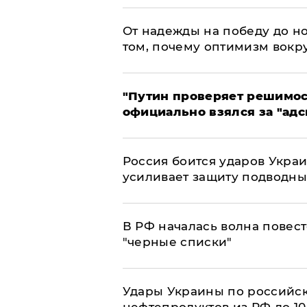
От надежды на победу до но
том, почему оптимизм вокру
"Путин проверяет решимост
официально взялся за "адс
Россия боится ударов Укра
усиливает защиту подводны
​В РФ началась волна повест
"черные списки"
Удары Украины по российс