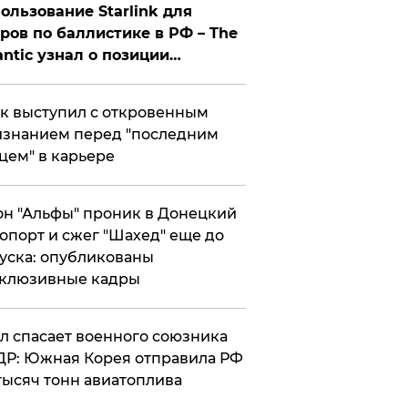
ользование Starlink для
ров по баллистике в РФ – The
antic узнал о позиции
знесмена
к выступил с откровенным
знанием перед "последним
цем" в карьере
н "Альфы" проник в Донецкий
опорт и сжег "Шахед" еще до
уска: опубликованы
склюзивные кадры
ул спасает военного союзника
Р: Южная Корея отправила РФ
тысяч тонн авиатоплива