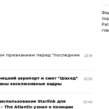
Фед
Укр
Pat
гов
ным признанием перед "последним
23:19
нецкий аэропорт и сжег "Шахед"
22:52
ваны эксклюзивные кадры
использование Starlink для
22:40
– The Atlantic узнал о позиции