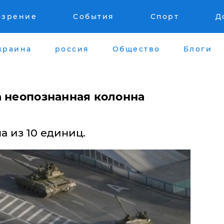
озрение
События
Спорт
Д
краина
россия
Общество
Блоги
а неопознанная колонна
а из 10 единиц.