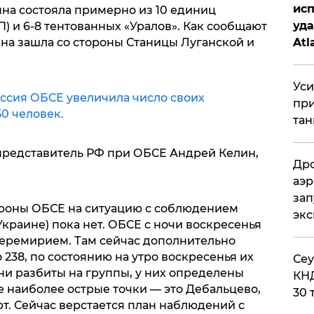
исп
нна состояла примерно из 10 единиц
уда
П) и 6-8 тентованных «Уралов». Как сообщают
Atl
нна зашла со стороны Станицы Луганской и
би
Уси
ссия ОБСЕ увеличила число своих
при
0 человек.
тан
представитель РФ при ОБСЕ Андрей Келин,
Дро
аэр
зап
ороны ОБСЕ на ситуацию с соблюдением
эк
краине) пока нет. ОБСЕ с ночи воскресенья
еремирием. Там сейчас дополнительно
 238, по состоянию на утро воскресенья их
​Се
ни разбиты на группы, у них определены
КНД
ле наиболее острые точки — это Дебальцево,
30 
т. Сейчас верстается план наблюдений с