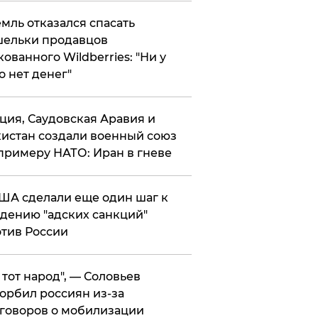
мль отказался спасать
ельки продавцов
кованного Wildberries: "Ни у
о нет денег"
ция, Саудовская Аравия и
истан создали военный союз
примеру НАТО: Иран в гневе
ША сделали еще один шаг к
дению "адских санкций"
тив России
е тот народ", — Соловьев
орбил россиян из-за
говоров о мобилизации