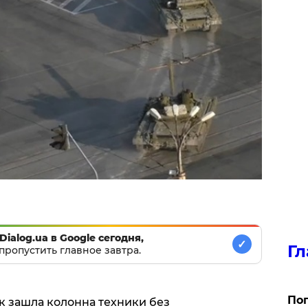
Dialog.ua в Google сегодня,
✓
Гл
пропустить главное завтра.
Поп
ск зашла колонна техники без