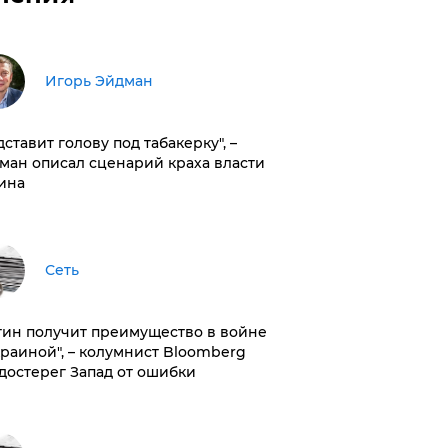
Игорь Эйдман
дставит голову под табакерку", –
ман описал сценарий краха власти
ина
Сеть
тин получит преимущество в войне
краиной", – колумнист Bloomberg
достерег Запад от ошибки