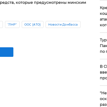
средств, которые предусмотрены минским
Кре
кош
ата
ког
ы
"ЛНР"
ООС (АТО)
Новости Донбасса
Тур
Пак
по 
В С
вве
про
​"Н
оск
раз