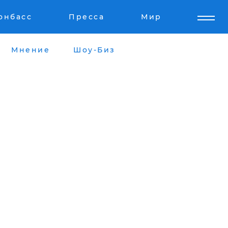
онбасс
Пресса
Мир
Мнение
Шоу-Биз