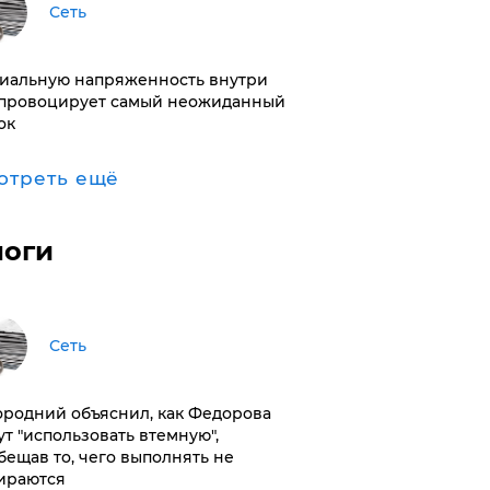
Сеть
иальную напряженность внутри
провоцирует самый неожиданный
ок
отреть ещё
логи
Сеть
ородний объяснил, как Федорова
ут "использовать втемную",
бещав то, чего выполнять не
ираются