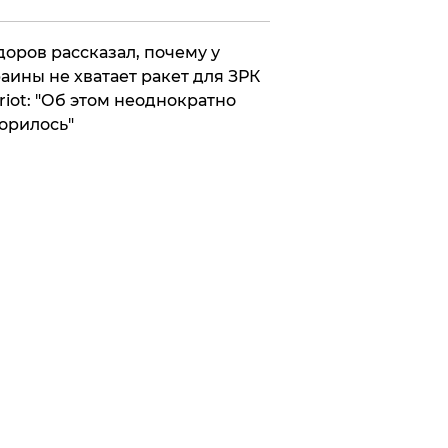
оров рассказал, почему у
аины не хватает ракет для ЗРК
riot: "Об этом неоднократно
орилось"