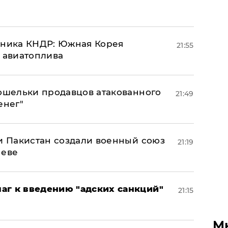
юзника КНДР: Южная Корея
21:55
н авиатоплива
кошельки продавцов атакованного
21:49
енег"
 и Пакистан создали военный союз
21:19
неве
аг к введению "адских санкций"
21:15
М