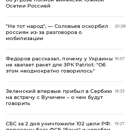
Осетии Россией
​"Не тот народ", — Соловьев оскорбил
20:28
россиян из-за разговоров о
мобилизации
Федоров рассказал, почему у Украины
19:57
не хватает ракет для ЗРК Patriot: "Об
этом неоднократно говорилось"
Зеленский впервые прибыл в Сербию
19:33
на встречу с Вучичем – о чем будут
говорить
СБС за 2 дня уничтожили 102 цели РФ:
19:27
поражены база ФСБ "Беня" и корабли