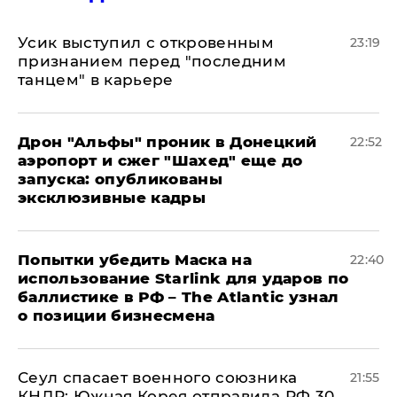
Усик выступил с откровенным
23:19
признанием перед "последним
танцем" в карьере
Дрон "Альфы" проник в Донецкий
22:52
аэропорт и сжег "Шахед" еще до
запуска: опубликованы
эксклюзивные кадры
Попытки убедить Маска на
22:40
использование Starlink для ударов по
баллистике в РФ – The Atlantic узнал
о позиции бизнесмена
​Сеул спасает военного союзника
21:55
КНДР: Южная Корея отправила РФ 30