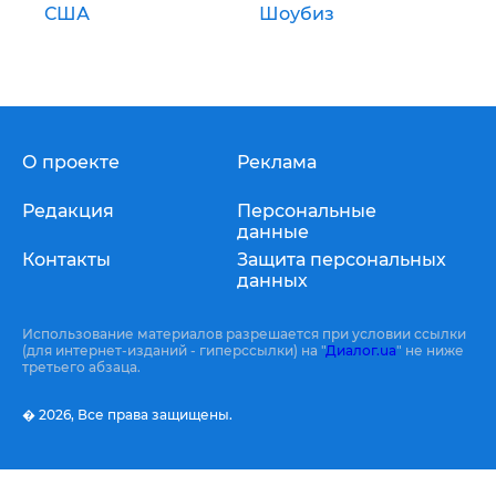
США
Шоубиз
О проекте
Реклама
Редакция
Персональные
данные
Контакты
Защита персональных
данных
Использование материалов разрешается при условии ссылки
(для интернет-изданий - гиперссылки) на "
Диалог.ua
" не ниже
третьего абзаца.
� 2026,
Все права защищены.