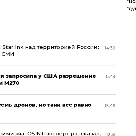
"Во
"ду
 Starlink над территорией России:
14:39
- СМИ
ция запросила у США разрешение
14:14
и M270
семь дронов, но танк все равно
13:46
симизма: OSINT-эксперт рассказал,
12:51