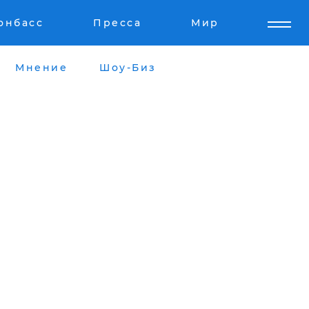
онбасс
Пресса
Мир
Мнение
Шоу-Биз