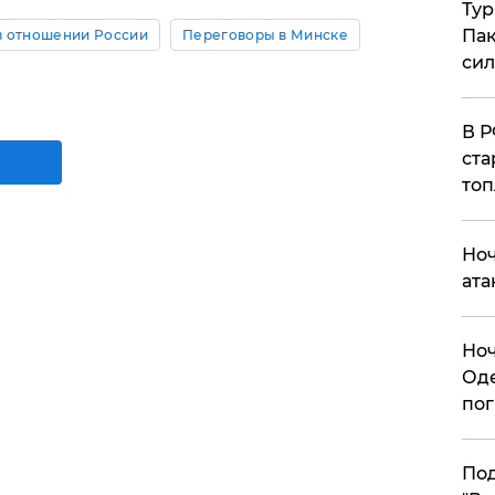
Тур
Пак
в отношении России
Переговоры в Минске
си
​В 
ста
топ
​Но
ата
​Но
Оде
пог
По