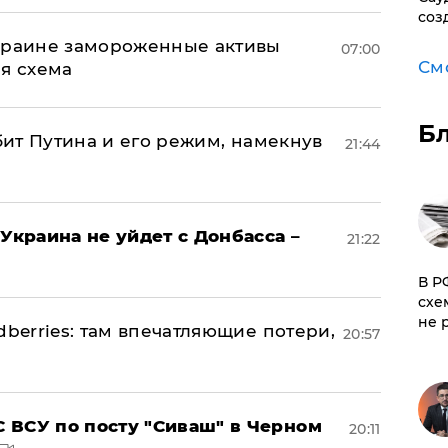
соз
Украине замороженные активы
07:00
См
ая схема
Б
убит Путина и его режим, намекнув
21:44
Украина не уйдет с Донбасса –
21:22
​В 
схе
не 
dberries: там впечатляющие потери,
20:57
 ВСУ по посту "Сиваш" в Черном
20:11