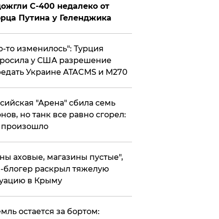
ожгли С-400 недалеко от
рца Путина у Геленджика
то-то изменилось": Турция
росила у США разрешение
едать Украине ATACMS и M270
ссийская "Арена" сбила семь
нов, но танк все равно сгорел:
 произошло
ены аховые, магазины пустые",
-блогер раскрыл тяжелую
уацию в Крыму
емль остается за бортом: