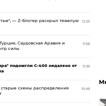
стые", — Z-блогер раскрыл тяжелую
12:25
 Турция, Саудовская Аравия и
11:58
нтр силы
яра" подожгли С-400 недалеко от
11:39
ка
М
н: старые схемы распределения
10:49
т