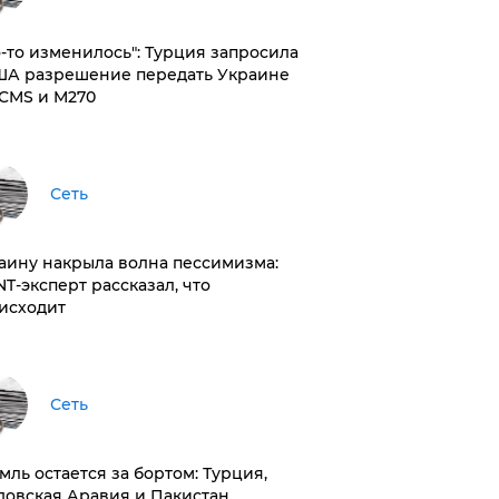
то-то изменилось": Турция запросила
ША разрешение передать Украине
CMS и M270
Сеть
раину накрыла волна пессимизма:
NT-эксперт рассказал, что
исходит
Сеть
емль остается за бортом: Турция,
довская Аравия и Пакистан