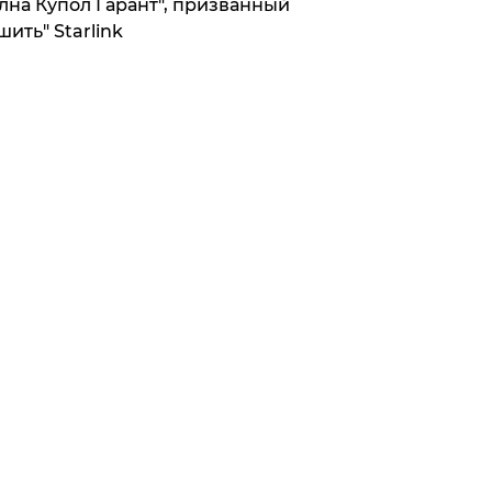
лна Купол Гарант", призванный
шить" Starlink