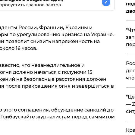
✓
под
пропустить главное завтра.
дво
иденты России, Франции, Украины и
​"Ч
ры по урегулированию кризиса на Украине.
зап
ый позволит снизить напряженность на
пер
около 16 часов.
​Ро
звестно, что незамедлительное и
дро
ня должно начаться с полуночи 15
что
жений на безопасные расстояния должен
ня после прекращения огня и завершиться в
​"Ц
— Z
 этого соглашения, обсуждение санкций до
сит
 Грибаускайте журналистам перед саммитом
​Кр