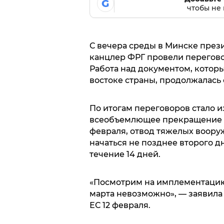
G
чтобы не 
С вечера среды в Минске през
канцлер ФРГ провели перегово
Работа над документом, котор
востоке страны, продолжалась 
По итогам переговоров стало и
всеобъемлющее прекращение ог
февраля, отвод тяжелых воору
начаться не позднее второго д
течение 14 дней.
«Посмотрим на имплементацию
марта невозможно», — заявила
ЕС 12 февраля.