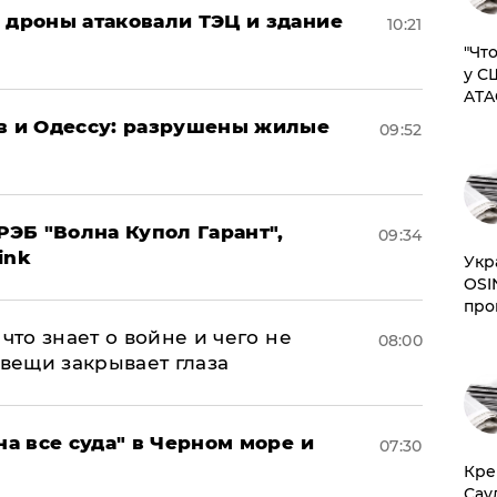
: дроны атаковали ТЭЦ и здание
10:21
​"Ч
у С
ATA
ов и Одессу: разрушены жилые
09:52
ЭБ "Волна Купол Гарант",
09:34
ink
​Ук
OSI
про
что знает о войне и чего не
08:00
 вещи закрывает глаза
на все суда" в Черном море и
07:30
​Кр
Сау