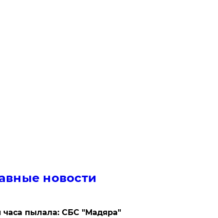
авные новости
 часа пылала: СБС "Мадяра"