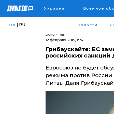
Украина
Военное об
| RU
UA
Новости
У
ДИАЛОГ
МИР
12 февраля 2015, 15:41
Грибаускайте: ЕС за
российских санкций 
Евросоюз не будет обс
режима против России д
Литвы Даля Грибаускай