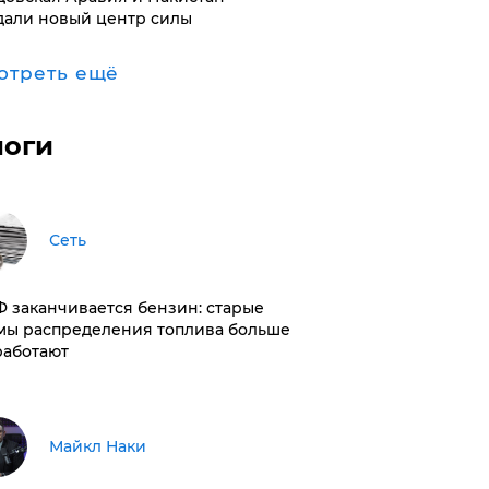
дали новый центр силы
отреть ещё
логи
Сеть
РФ заканчивается бензин: старые
мы распределения топлива больше
работают
Майкл Наки