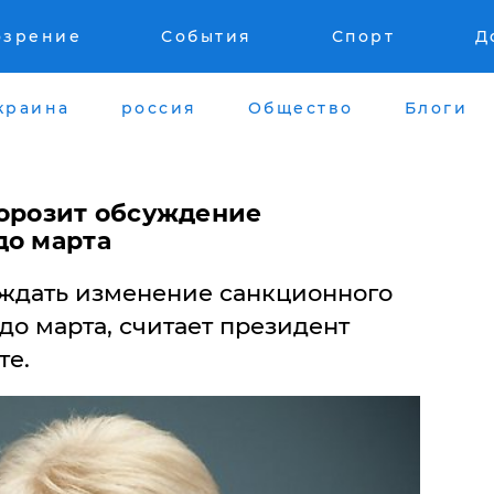
озрение
События
Спорт
Д
краина
россия
Общество
Блоги
морозит обсуждение
до марта
уждать изменение санкционного
о марта, считает президент
те.