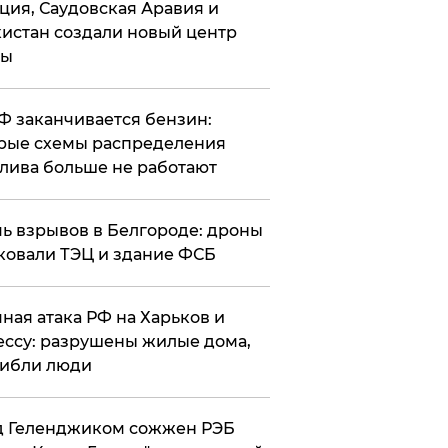
ция, Саудовская Аравия и
истан создали новый центр
лы
РФ заканчивается бензин:
рые схемы распределения
лива больше не работают
чь взрывов в Белгороде: дроны
ковали ТЭЦ и здание ФСБ
чная атака РФ на Харьков и
ссу: разрушены жилые дома,
ибли люди
д Геленджиком сожжен РЭБ