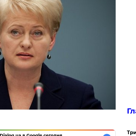
Гл
Три
Dialog.ua в Google сегодня,