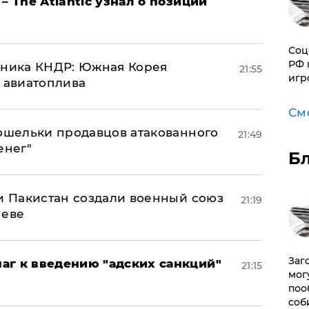
– The Atlantic узнал о позиции
Соц
РФ 
юзника КНДР: Южная Корея
21:55
игр
н авиатоплива
См
кошельки продавцов атакованного
21:49
енег"
Б
 и Пакистан создали военный союз
21:19
неве
Заг
аг к введению "адских санкций"
21:15
мог
поо
соб