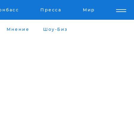
онбасс
Пресса
Мир
Мнение
Шоу-Биз