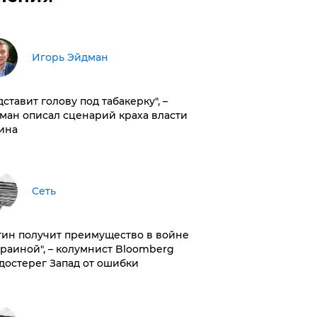
Игорь Эйдман
дставит голову под табакерку", –
ман описал сценарий краха власти
ина
Сеть
тин получит преимущество в войне
краиной", – колумнист Bloomberg
достерег Запад от ошибки