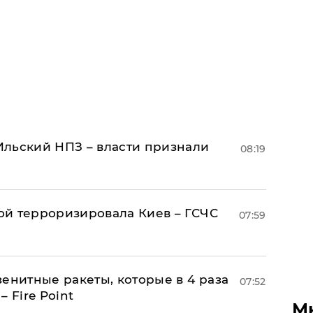
льский НПЗ – власти признали
08:19
й терроризировала Киев – ГСЧС
07:59
енитные ракеты, которые в 4 раза
07:52
 Fire Point
М