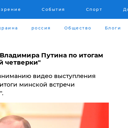
озрение
События
Спорт
Д
краина
россия
Общество
Блоги
Владимира Путина по итогам
й четверки"
вниманию видео выступления
 итоги минской встречи
.