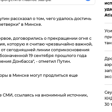
исп
уда
Atl
ин рассказал о том, чего удалось достичь
би
четверки" в Минске.
Уси
при
ервое, договорились о прекращении огня с
тан
ция, которую я считаю чрезвычайно важной,
й от сегодняшней линии соприкосновения
обозначенной 19 сентября прошлого года
Дро
ния Донбасса", - отметил Путин.
аэр
зап
воры в Минске могут продлиться еще
эк
​Се
 СМИ, ссылаясь на анонимный источник,
КНД
30 