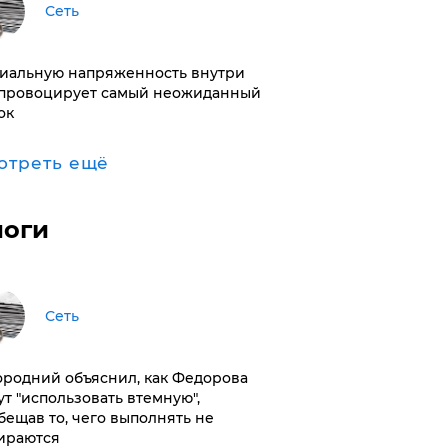
Сеть
иальную напряженность внутри
провоцирует самый неожиданный
ок
отреть ещё
логи
Сеть
ородний объяснил, как Федорова
ут "использовать втемную",
бещав то, чего выполнять не
ираются