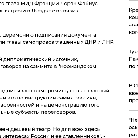
то глава МИД Франции Лоран Фабиус
Кре
 встречи в Лондоне в связи с
кош
ата
ког
, церемонию подписания документа
ли главы самопровозглашенных ДНР и ЛНР.
Тур
Пак
й дипломатический источник,
по 
говоров на саммите в "нормандском
В С
подписывают компромисс, согласованный
вве
и это по инструкции самих россиян,
про
оворенностей и на демонстрацию того,
льные субъекты переговоров.
​"Н
оск
ем дешевый театр. Но для всех здесь
раз
в интересах России и ее ставленников", -