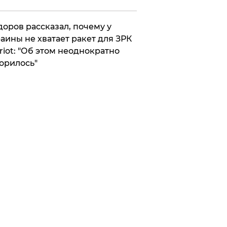
оров рассказал, почему у
аины не хватает ракет для ЗРК
riot: "Об этом неоднократно
орилось"