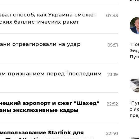
вал способ, как Украина сможет
07:43
ских баллистических ракет
рани отреагировали на удар
​"По
05:51
Эйд
Пут
ным признанием перед "последним
23:19
нецкий аэропорт и сжег "Шахед"
"Пу
22:52
с У
ваны эксклюзивные кадры
пре
использование Starlink для
22:40