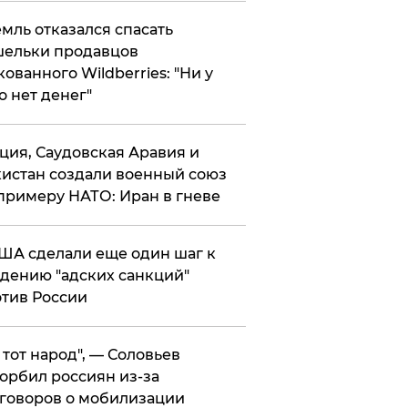
мль отказался спасать
ельки продавцов
кованного Wildberries: "Ни у
о нет денег"
ция, Саудовская Аравия и
истан создали военный союз
примеру НАТО: Иран в гневе
ША сделали еще один шаг к
дению "адских санкций"
тив России
е тот народ", — Соловьев
орбил россиян из-за
говоров о мобилизации