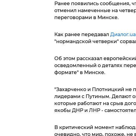
Ранее появились сообщения, ч
отменил намеченные на четверг
переговорами в Минске.
Как ранее передавал
Диалог.ua
"нормандской четверки" сорва
Об этом рассказал европейски
осведомленный о деталях пере
формате" в Минске.
"Захарченко и Плотницкий не 
лидерами с Путиным. Делают он
которые работают на срыв дог
якобы ДНР и ЛНР - самостояте
В критический момент наблюда
очевидно, что мир, похоже, не 