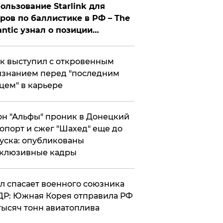
ользование Starlink для
ров по баллистике в РФ – The
antic узнал о позиции
знесмена
к выступил с откровенным
знанием перед "последним
цем" в карьере
н "Альфы" проник в Донецкий
опорт и сжег "Шахед" еще до
уска: опубликованы
склюзивные кадры
ул спасает военного союзника
Р: Южная Корея отправила РФ
тысяч тонн авиатоплива