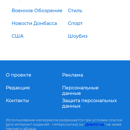
Военное Обозрение
Стиль
Новости Донбасса
Спорт
США
Шоубиз
О проекте
Реклама
Редакция
Персональные
данные
Контакты
Защита персональных
данных
Использование материалов разрешается при условии ссылки
(для интернет-изданий - гиперссылки) на "
Диалог.ua
" не ниже
третьего абзаца.