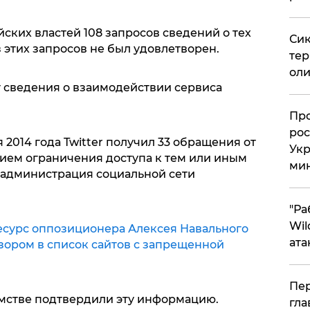
йских властей 108 запросов сведений о тех
Сик
з этих запросов не был удовлетворен.
тер
оли
ет сведения о взаимодействии сервиса
​Пр
рос
я 2014 года Twitter получил 33 обращения от
Укр
нием ограничения доступа к тем или иным
ми
х администрация социальной сети
"Ра
Wil
есурс оппозиционера Алексея Навального
ата
зором в список сайтов с запрещенной
Пер
омстве подтвердили эту информацию.
гла