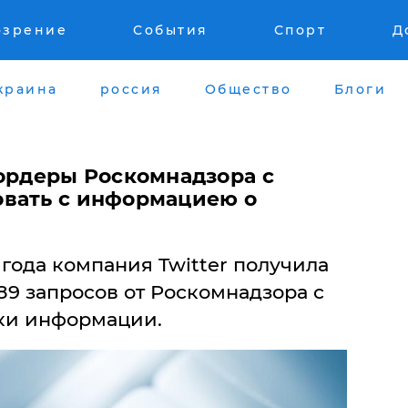
озрение
События
Спорт
Д
краина
россия
Общество
Блоги
 ордеры Роскомнадзора с
вать с информациею о
 года компания Twitter получила
89 запросов от Роскомнадзора с
ки информации.