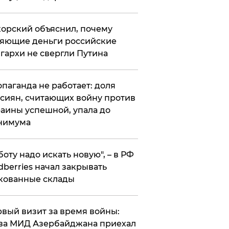
орский объяснил, почему
яющие деньги российские
гархи не свергли Путина
опаганда не работает: доля
сиян, считающих войну против
аины успешной, упала до
нимума
боту надо искать новую", – в РФ
dberries начал закрывать
кованные склады
вый визит за время войны:
ва МИД Азербайджана приехал