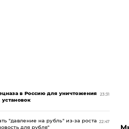
пецназа в Россию для уничтожения
23:31
 установок
ь "давление на рубль" из-за роста
22:47
М
новость для рубля"