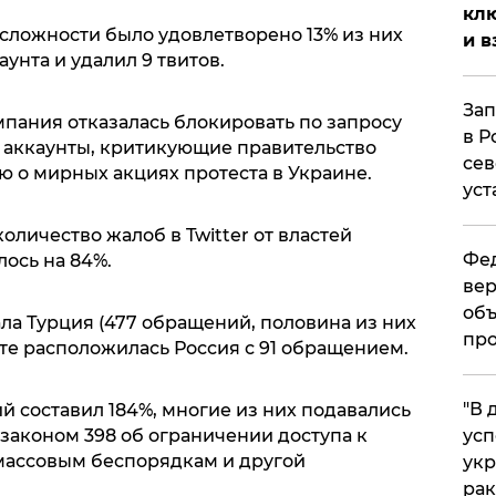
клю
 сложности было удовлетворено 13% из них
и в
аунта и удалил 9 твитов.
Зап
омпания отказалась блокировать по запросу
в Р
 аккаунты, критикующие правительство
сев
ю о мирных акциях протеста в Украине.
уст
количество жалоб в Twitter от властей
Фед
ось на 84%.
вер
объ
ла Турция (477 обращений, половина из них
про
те расположилась Россия с 91 обращением.
​"В
й составил 184%, многие из них подавались
усп
законом 398 об ограничении доступа к
ассовым беспорядкам и другой
укр
рак