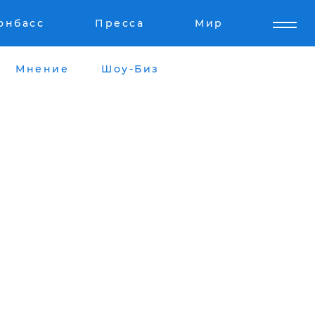
онбасс
Пресса
Мир
Мнение
Шоу-Биз