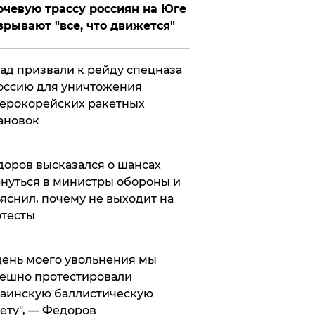
чевую трассу россиян на Юге
зрывают "все, что движется"
ад призвали к рейду спецназа
оссию для уничтожения
ерокорейских ракетных
ановок
оров высказался о шансах
нуться в министры обороны и
яснил, почему не выходит на
тесты
 день моего увольнения мы
ешно протестировали
аинскую баллистическую
ету", — Федоров