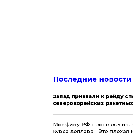
Последние новости
Запад призвали к рейду с
северокорейских ракетных
Минфину РФ пришлось начат
курса доллара: "Это плохая 