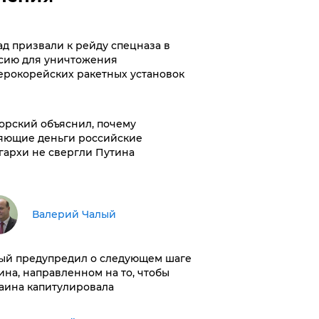
ад призвали к рейду спецназа в
сию для уничтожения
ерокорейских ракетных установок
орский объяснил, почему
яющие деньги российские
гархи не свергли Путина
Валерий Чалый
ый предупредил о следующем шаге
ина, направленном на то, чтобы
аина капитулировала