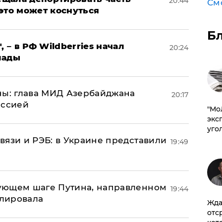
20:44
См
это может коснуться
Б
, – в РФ Wildberries начал
20:24
лады
ны: глава МИД Азербайджана
20:17
иссией
​"М
эксп
уго
вязи и РЭБ: в Украине представили
19:49
ующем шаге Путина, направленном
19:44
улировала
Жда
отс