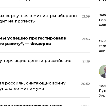
Зап
ах вернуться в министры обороны
21:59
Рос
дит на протесты
сев
я мы успешно протестировали
21:53
Сик
ю ракету", — Федоров
тер
оли
му теряющие деньги российские
21:19
а
оля россиян, считающих войну
20:52
Чал
 упала до минимума
Пут
Укр
щала депортировать часть