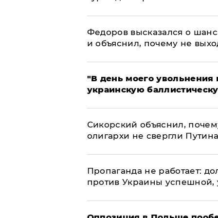
Федоров высказался о шанс
и объяснил, почему не выхо
​"В день моего увольнени
украинскую баллистическу
Сикорский объяснил, поче
олигархи не свергли Путин
​Пропаганда не работает: д
против Украины успешной,
Оппозиция в Польше пообе