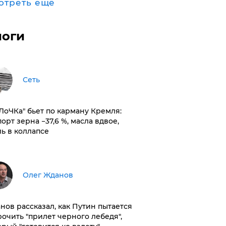
отреть ещё
логи
Сеть
оЛоЧКа" бьет по карману Кремля:
орт зерна −37,6 %, масла вдвое,
ль в коллапсе
Олег Жданов
нов рассказал, как Путин пытается
рочить "прилет черного лебедя",