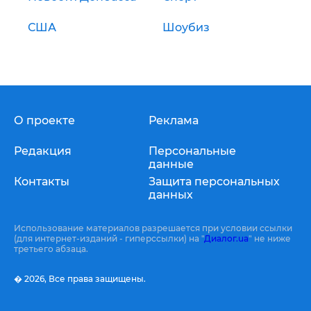
США
Шоубиз
О проекте
Реклама
Редакция
Персональные
данные
Контакты
Защита персональных
данных
Использование материалов разрешается при условии ссылки
(для интернет-изданий - гиперссылки) на "
Диалог.ua
" не ниже
третьего абзаца.
� 2026,
Все права защищены.