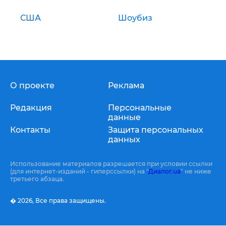
США
Шоубиз
О проекте
Реклама
Редакция
Персональные
данные
Контакты
Защита персональных
данных
Использование материалов разрешается при условии ссылки
(для интернет-изданий - гиперссылки) на "
Диалог.ua
" не ниже
третьего абзаца.
� 2026,
Все права защищены.