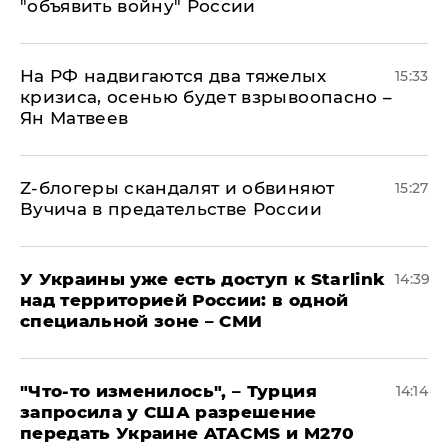
"объявить войну" России
На РФ надвигаются два тяжелых
15:33
кризиса, осенью будет взрывоопасно –
Ян Матвеев
Z-блогеры скандалят и обвиняют
15:27
Вучича в предательстве России
У Украины уже есть доступ к Starlink
14:39
над территорией России: в одной
специальной зоне – СМИ
​"Что-то изменилось", – Турция
14:14
запросила у США разрешение
передать Украине ATACMS и M270