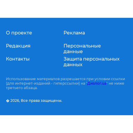
О проекте
Реклама
Редакция
Персональные
данные
Контакты
Защита персональных
данных
Использование материалов разрешается при условии ссылки
(для интернет-изданий - гиперссылки) на "
Диалог.ua
" не ниже
третьего абзаца.
� 2026,
Все права защищены.