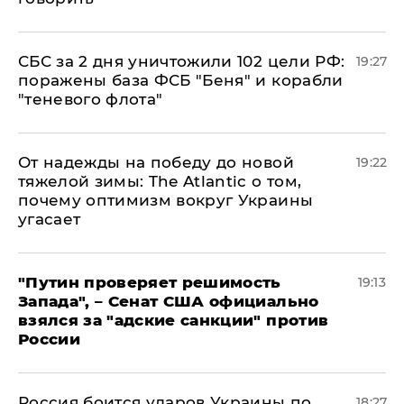
СБС за 2 дня уничтожили 102 цели РФ:
19:27
поражены база ФСБ "Беня" и корабли
"теневого флота"
От надежды на победу до новой
19:22
тяжелой зимы: The Atlantic о том,
почему оптимизм вокруг Украины
угасает
"Путин проверяет решимость
19:13
Запада", – Сенат США официально
взялся за "адские санкции" против
России
Россия боится ударов Украины по
18:27