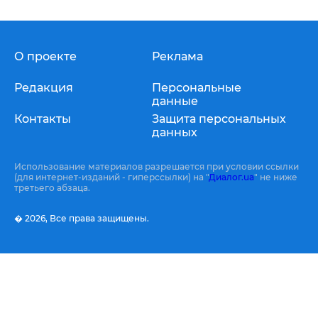
О проекте
Реклама
Редакция
Персональные
данные
Контакты
Защита персональных
данных
Использование материалов разрешается при условии ссылки
(для интернет-изданий - гиперссылки) на "
Диалог.ua
" не ниже
третьего абзаца.
� 2026,
Все права защищены.