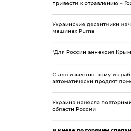
привести к отравлению – Г
Украинские десантники нач
машинах Puma
"Для России аннексия Крым
Стало известно, кому из р
автоматически продлят пом
Украина нанесла повторный 
области России
В Киеве по горячим следам