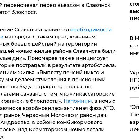
сго
й переночевал перед въездом в Славянск,
выс
этот блокпост.
ПВ
ение Славянска заявило о
необходимости
ие
из города. С таким предложением
В М
ных боевых действий на территории
вто
нувшей ночью жилые района Славянска были
им
елые дни». Пономарев также инициирует
орые пострадали в результате артобстрела,
ением жилья. «Выплату пенсий никто и
Укр
ьку мы делаем отчисления в пенсионный
НПЗ
онеры будут страдать», - сказал он.
ру
латами связаны с тем, что «инкассаторские
украинские блокпосты».
Напомним
, в ночь с
"Оп
Славянске возобновилась активная фаза АТО.
The
 рынок Червоный Молочар и район дач.
взр
е Андреевка, в районе комбикормового
торске. Над Краматорском ночью летали
Ле
д.