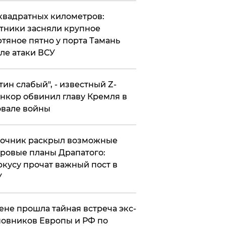
квадратных километров:
тники засняли крупное
тяное пятно у порта Тамань
ле атаки ВСУ
утин слабый", - известный Z-
нкор обвинил главу Кремля в
вале войны
точник раскрыл возможные
ровые планы Драпатого:
кусу прочат важный пост в
У
ене прошла тайная встреча экс-
овников Европы и РФ по