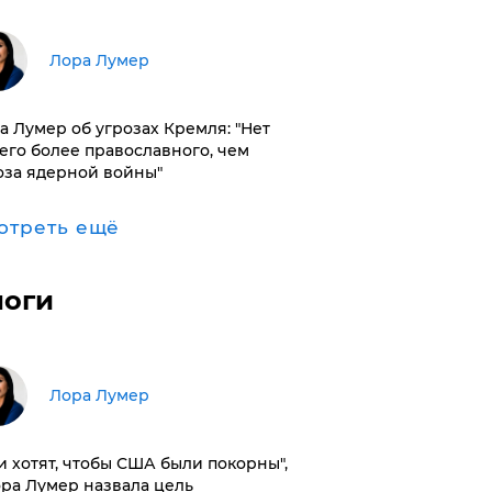
​Лора Лумер
а Лумер об угрозах Кремля: "Нет
его более православного, чем
оза ядерной войны"
отреть ещё
логи
​Лора Лумер
и хотят, чтобы США были покорны",
ора Лумер назвала цель