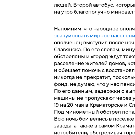
людей. Второй автобус, которы
на утро благополучно миновал 
Напомним, что народное ополч
эвакуировать мирное населен
ополченец выступил после ноч
Славянска. По его словам, ми
обстреляны и «город ждут тяж
расселение жителей домов, кот
и обещает помочь с восстановл
никогда не прекратит, поскол
фонд, не думаю, что у нас пенси
По его данным, задержки с вып
машины не пропускают через 
19 на 20 мая в Краматорске и 
Под минометный обстрел попал
Всю ночь бои велись в поселк
завода, а также в самом Крама
истребители, обстреливая горо