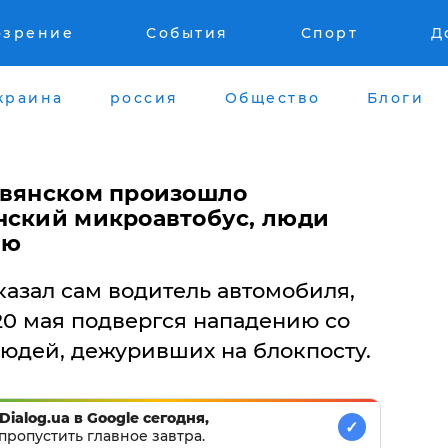
озрение
События
Спорт
Д
краина
россия
Общество
Блоги
авянском произошло
нский микроавтобус, люди
ью
казал сам водитель автомобиля,
 20 мая подвергся нападению со
юдей, дежуривших на блокпосту.
Dialog.ua в Google сегодня,
✓
пропустить главное завтра.