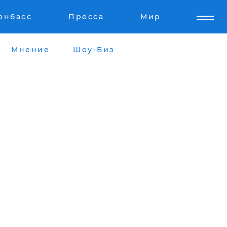
онбасс
Пресса
Мир
Мнение
Шоу-Биз