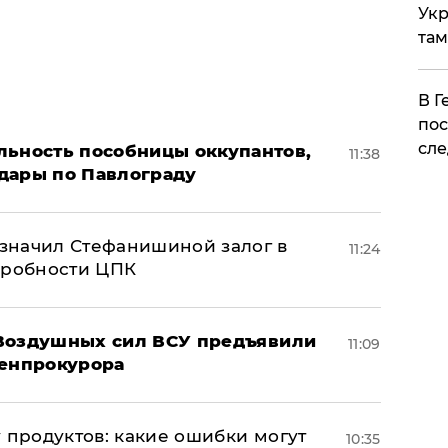
Укр
там
​В 
пос
сле
льность пособницы оккупантов,
11:38
дары по Павлограду
значил Стефанишиной залог в
11:24
дробности ЦПК
 Воздушных сил ВСУ предъявили
11:09
Генпрокурора
 продуктов: какие ошибки могут
10:35