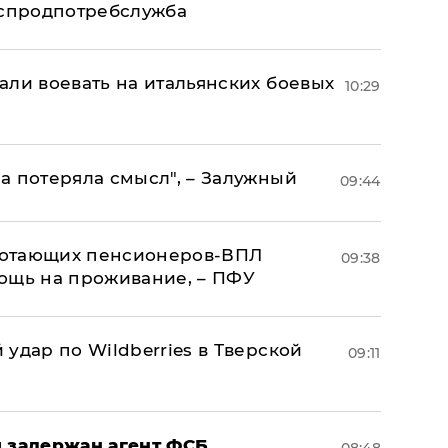
оспродпотребслужба
али воевать на итальянских боевых
10:29
а потеряла смысл", – Залужный
09:44
аботающих пенсионеров-ВПЛ
09:38
ощь на проживание, – ПФУ
удар по Wildberries в Тверской
09:11
 задержан агент ФСБ,