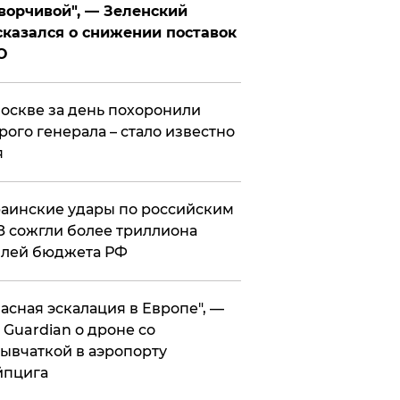
ворчивой", — Зеленский
казался о снижении поставок
О
оскве за день похоронили
рого генерала – стало известно
я
аинские удары по российским
 сожгли более триллиона
блей бюджета РФ
асная эскалация в Европе", —
 Guardian о дроне со
ывчаткой в аэропорту
йпцига