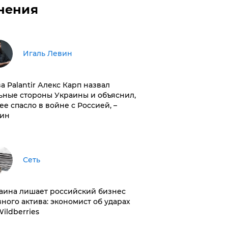
нения
Игаль Левин
ва Palantir Алекс Карп назвал
ьные стороны Украины и объяснил,
 ее спасло в войне с Россией, –
ин
Сеть
раина лишает российский бизнес
вного актива: экономист об ударах
Wildberries