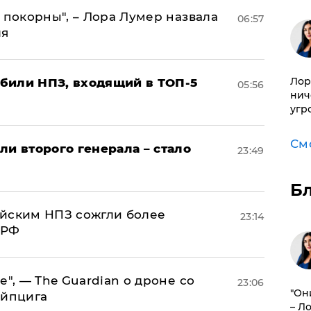
 покорны", – Лора Лумер назвала
06:57
ля
Лор
били НПЗ, входящий в ТОП-5
05:56
нич
угр
См
ли второго генерала – стало
23:49
Б
ийским НПЗ сожгли более
23:14
 РФ
е", — The Guardian о дроне со
23:06
"Он
ейпцига
– Л