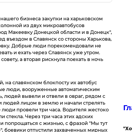
нашего бизнеса закупки на харьковском
колонной из двух микроавтобусов
род Макеевку Донецкой области и в Донецк",
ед въездом в Славянск со стороны Харькова,
овку. Добрые люди порекомендовали не
вать и ехать через Славянск уже утром.
овету, а вторая рискнула поехать в ночь
, на славянском блокпосту их автобус
ые люди, вооруженные автоматическим
 людей вывели и отвели в овраг, рядом с
 людей лицом в землю и начали стрелять
Гл
е люди провели три часа. Водителя жестоко
и стекла. Через три часа этих адских
и попрощаться с жизнью, с фразой "Мы тут
​"Х
е", боевики отпустили захваченных мирных