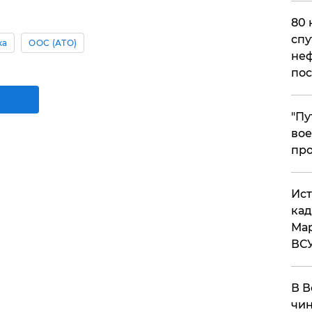
80 
спу
ка
ООС (АТО)
неф
пос
​"П
вое
про
​Ис
кад
Мар
ВС
В В
чин