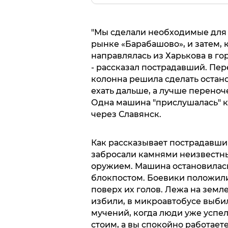
"Мы сделали необходимые для 
рынке «Барабашово», и затем, 
направлялась из Харькова в го
- рассказал пострадавший. Пер
колонна решила сделать остан
ехать дальше, а лучше переноче
Одна машина "прислушалась" к с
через Славянск.
Как рассказывает пострадавший
забросали камнями неизвестн
оружием. Машина остановилась,
блокпостом. Боевики положили
поверх их голов. Лежа на земл
избили, в микроавтобусе выбил
мучений, когда люди уже успел
стоим, а вы спокойно работает