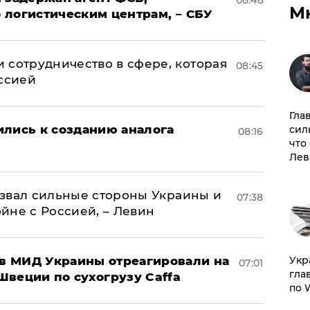
08:48
М
 логистическим центрам, – СБУ
 сотрудничество в сфере, которая
08:45
оссией
Гла
ились к созданию аналога
сил
08:16
что
Лев
назвал сильные стороны Украины и
07:38
ойне с Россией, – Левин
 в МИД Украины отреагировали на
​Ук
07:01
гла
Швеции по сухогрузу Caffa
по 