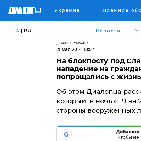
Украина
Военное об
| RU
UA
Новости
У
ДИАЛОГ
УКРАИНА
21 мая 2014, 10:57
На блокпосту под Сл
нападение на гражда
попрощались с жизн
Об этом Диалог.ua расс
который, в ночь с 19 на
стороны вооруженных л
Добавьте 
G
чтобы не 