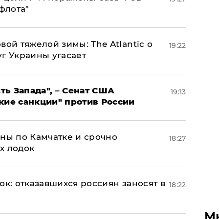
флота"
вой тяжелой зимы: The Atlantic о
19:22
г Украины угасает
ь Запада", – Сенат США
19:13
кие санкции" против России
ины по Камчатке и срочно
18:27
х лодок
ок: отказавшихся россиян заносят в
18:22
М