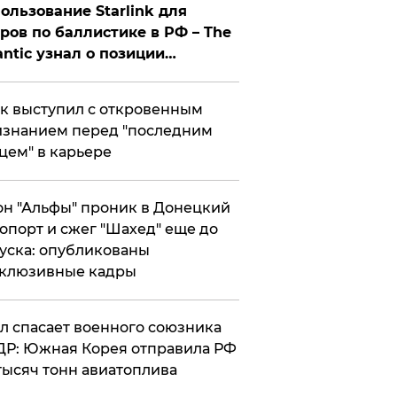
ользование Starlink для
ров по баллистике в РФ – The
antic узнал о позиции
знесмена
к выступил с откровенным
знанием перед "последним
цем" в карьере
н "Альфы" проник в Донецкий
опорт и сжег "Шахед" еще до
уска: опубликованы
склюзивные кадры
ул спасает военного союзника
Р: Южная Корея отправила РФ
тысяч тонн авиатоплива