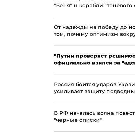
"Беня" и корабли "теневого 
От надежды на победу до но
том, почему оптимизм вокру
"Путин проверяет решимост
официально взялся за "адс
Россия боится ударов Укра
усиливает защиту подводны
​В РФ началась волна повест
"черные списки"