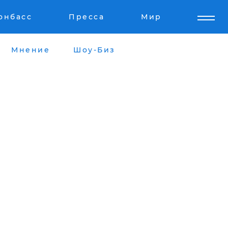
онбасс
Пресса
Мир
Мнение
Шоу-Биз