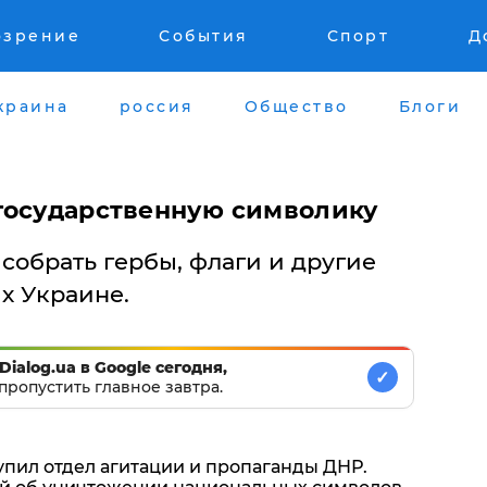
озрение
События
Спорт
Д
краина
россия
Общество
Блоги
государственную символику
собрать гербы, флаги и другие
х Украине.
Dialog.ua в Google сегодня,
✓
пропустить главное завтра.
пил отдел агитации и пропаганды ДНР.