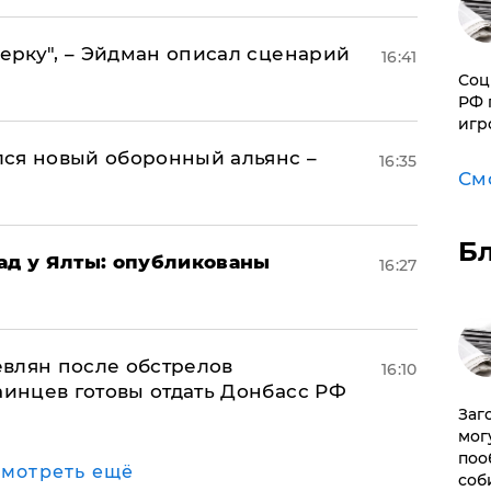
керку", – Эйдман описал сценарий
16:41
Соц
РФ 
игр
ся новый оборонный альянс –
16:35
См
Б
рад у Ялты: опубликованы
16:27
влян после обстрелов
16:10
аинцев готовы отдать Донбасс РФ
Заг
мог
поо
мотреть ещё
соб