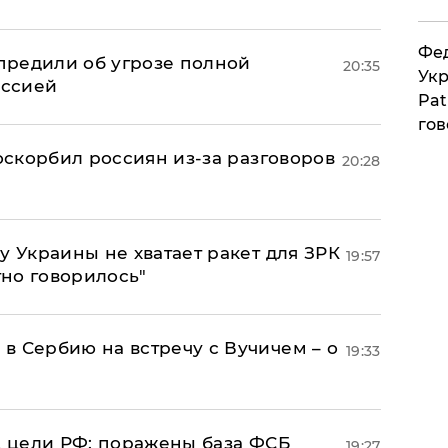
Фед
предили об угрозе полной
20:35
Укр
оссией
Pat
гов
 оскорбил россиян из-за разговоров
20:28
у Украины не хватает ракет для ЗРК
19:57
тно говорилось"
в Сербию на встречу с Вучичем – о
19:33
2 цели РФ: поражены база ФСБ
19:27