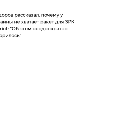
оров рассказал, почему у
аины не хватает ракет для ЗРК
riot: "Об этом неоднократно
орилось"