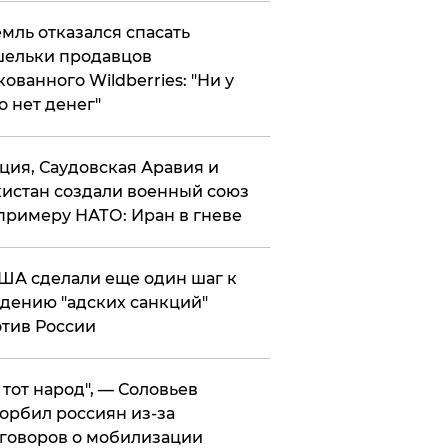
мль отказался спасать
ельки продавцов
кованного Wildberries: "Ни у
о нет денег"
ция, Саудовская Аравия и
истан создали военный союз
примеру НАТО: Иран в гневе
ША сделали еще один шаг к
дению "адских санкций"
тив России
е тот народ", — Соловьев
орбил россиян из-за
говоров о мобилизации