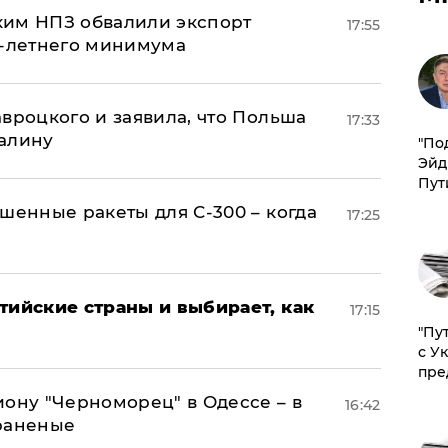
ким НПЗ обвалили экспорт
17:55
0-летнего минимума
авроцкого и заявила, что Польша
17:33
алину
​"По
Эйд
Пут
шенные ракеты для С-300 – когда
17:25
тийские страны и выбирает, как
17:15
"Пу
с У
пре
иону "Черноморец" в Одессе – в
16:42
раненые