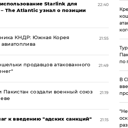
использование Starlink для
22:40
Кре
– The Atlantic узнал о позиции
кош
ата
ког
юзника КНДР: Южная Корея
21:55
н авиатоплива
Тур
Пак
по 
кошельки продавцов атакованного
21:49
енег"
В С
вве
 и Пакистан создали военный союз
21:19
про
неве
​"Н
оск
аг к введению "адских санкций"
21:15
раз