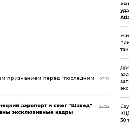
исп
уда
Atl
би
Уси
при
тан
Дро
аэр
ным признанием перед "последним
23:19
зап
эк
нецкий аэропорт и сжег "Шахед"
22:52
​Се
ваны эксклюзивные кадры
КНД
30 