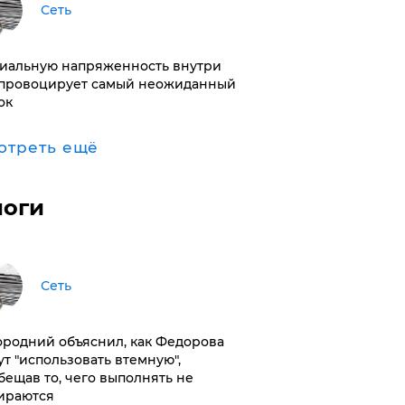
Сеть
иальную напряженность внутри
провоцирует самый неожиданный
ок
отреть ещё
логи
Сеть
ородний объяснил, как Федорова
ут "использовать втемную",
бещав то, чего выполнять не
ираются