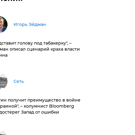
Игорь Эйдман
дставит голову под табакерку", –
ман описал сценарий краха власти
ина
Сеть
тин получит преимущество в войне
краиной", – колумнист Bloomberg
достерег Запад от ошибки