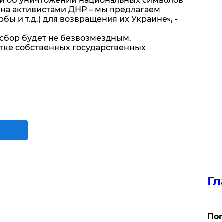
ий об уничтожении национальных символов
ина активистами ДНР – мы предлагаем
рбы и т.д.) для возвращения их Украине», -
 сбор будет не безвозмездным.
отке собственных государственных
Гл
Поп