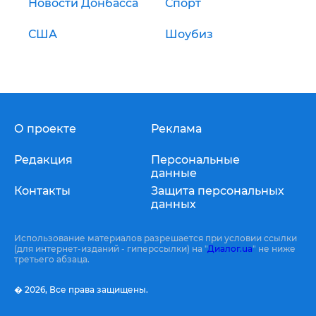
Новости Донбасса
Спорт
США
Шоубиз
О проекте
Реклама
Редакция
Персональные
данные
Контакты
Защита персональных
данных
Использование материалов разрешается при условии ссылки
(для интернет-изданий - гиперссылки) на "
Диалог.ua
" не ниже
третьего абзаца.
� 2026,
Все права защищены.