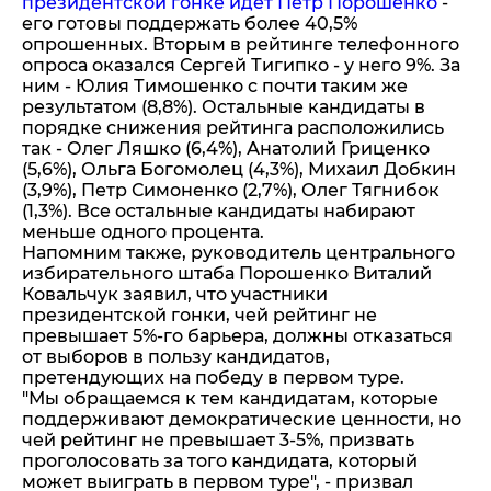
президентской гонке идет Петр Порошенко
-
его готовы поддержать более 40,5%
опрошенных. Вторым в рейтинге телефонного
опроса оказался Сергей Тигипко - у него 9%. За
ним - Юлия Тимошенко с почти таким же
результатом (8,8%). Остальные кандидаты в
порядке снижения рейтинга расположились
так - Олег Ляшко (6,4%), Анатолий Гриценко
(5,6%), Ольга Богомолец (4,3%), Михаил Добкин
(3,9%), Петр Симоненко (2,7%), Олег Тягнибок
(1,3%). Все остальные кандидаты набирают
меньше одного процента.
Напомним также, руководитель центрального
избирательного штаба Порошенко Виталий
Ковальчук заявил, что участники
президентской гонки, чей рейтинг не
превышает 5%-го барьера, должны отказаться
от выборов в пользу кандидатов,
претендующих на победу в первом туре.
"Мы обращаемся к тем кандидатам, которые
поддерживают демократические ценности, но
чей рейтинг не превышает 3-5%, призвать
проголосовать за того кандидата, который
может выиграть в первом туре", - призвал