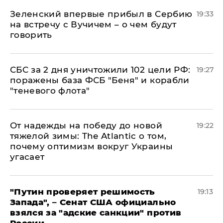
Зеленский впервые прибыл в Сербию
19:33
на встречу с Вучичем – о чем будут
говорить
СБС за 2 дня уничтожили 102 цели РФ:
19:27
поражены база ФСБ "Беня" и корабли
"теневого флота"
От надежды на победу до новой
19:22
тяжелой зимы: The Atlantic о том,
почему оптимизм вокруг Украины
угасает
"Путин проверяет решимость
19:13
Запада", – Сенат США официально
взялся за "адские санкции" против