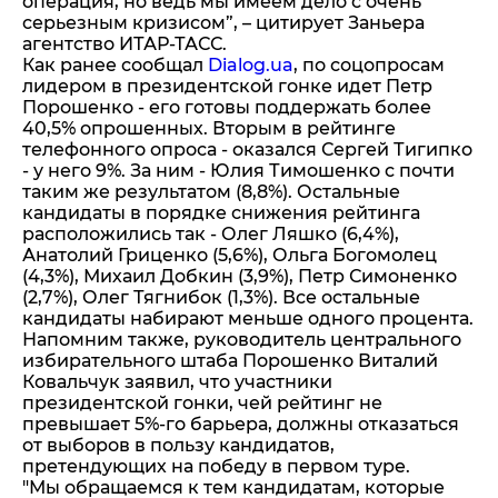
операция, но ведь мы имеем дело с очень
серьезным кризисом”, – цитирует Заньера
агентство ИТАР-ТАСС.
Как ранее сообщал
Dialog.ua
, по соцопросам
лидером в президентской гонке идет Петр
Порошенко - его готовы поддержать более
40,5% опрошенных. Вторым в рейтинге
телефонного опроса - оказался Сергей Тигипко
- у него 9%. За ним - Юлия Тимошенко с почти
таким же результатом (8,8%). Остальные
кандидаты в порядке снижения рейтинга
расположились так - Олег Ляшко (6,4%),
Анатолий Гриценко (5,6%), Ольга Богомолец
(4,3%), Михаил Добкин (3,9%), Петр Симоненко
(2,7%), Олег Тягнибок (1,3%). Все остальные
кандидаты набирают меньше одного процента.
Напомним также, руководитель центрального
избирательного штаба Порошенко Виталий
Ковальчук заявил, что участники
президентской гонки, чей рейтинг не
превышает 5%-го барьера, должны отказаться
от выборов в пользу кандидатов,
претендующих на победу в первом туре.
"Мы обращаемся к тем кандидатам, которые