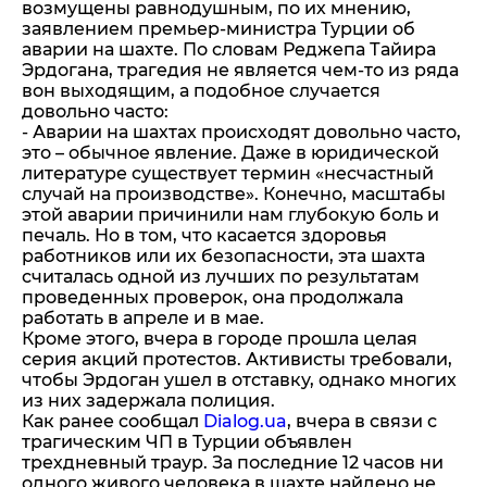
возмущены равнодушным, по их мнению,
заявлением премьер-министра Турции об
аварии на шахте. По словам Реджепа Тайира
Эрдогана, трагедия не является чем-то из ряда
вон выходящим, а подобное случается
довольно часто:
- Аварии на шахтах происходят довольно часто,
это – обычное явление. Даже в юридической
литературе существует термин «несчастный
случай на производстве». Конечно, масштабы
этой аварии причинили нам глубокую боль и
печаль. Но в том, что касается здоровья
работников или их безопасности, эта шахта
считалась одной из лучших по результатам
проведенных проверок, она продолжала
работать в апреле и в мае.
Кроме этого, вчера в городе прошла целая
серия акций протестов. Активисты требовали,
чтобы Эрдоган ушел в отставку, однако многих
из них задержала полиция.
Как ранее сообщал
Dialog.ua
, вчера в связи с
трагическим ЧП в Турции объявлен
трехдневный траур. За последние 12 часов ни
одного живого человека в шахте найдено не