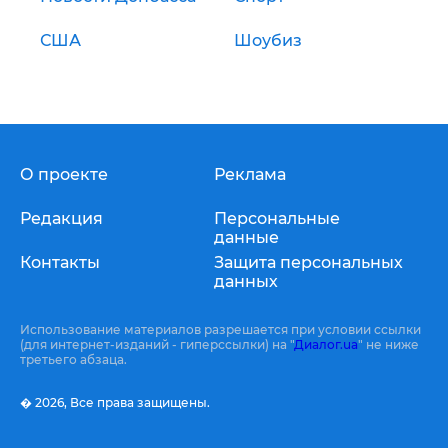
США
Шоубиз
О проекте
Реклама
Редакция
Персональные
данные
Контакты
Защита персональных
данных
Использование материалов разрешается при условии ссылки
(для интернет-изданий - гиперссылки) на "
Диалог.ua
" не ниже
третьего абзаца.
� 2026,
Все права защищены.