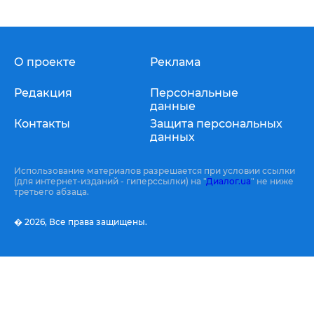
О проекте
Реклама
Редакция
Персональные
данные
Контакты
Защита персональных
данных
Использование материалов разрешается при условии ссылки
(для интернет-изданий - гиперссылки) на "
Диалог.ua
" не ниже
третьего абзаца.
� 2026,
Все права защищены.