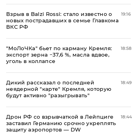
Взрыв в Balzi Rossi: стало известно о
19:16
новых пострадавших в семье Главкома
ВКС РФ
​"МоЛоЧКа" бьет по карману Кремля:
18:58
экспорт зерна −37,6 %, масла вдвое,
уголь в коллапсе
Дикий рассказал о последней
18:49
неядерной "карте" Кремля, которую
будут активно "разыгрывать"
​Дрон РФ со взрывчаткой в Лейпциге
18:44
заставил Германию срочно укреплять
защиту аэропортов — DW