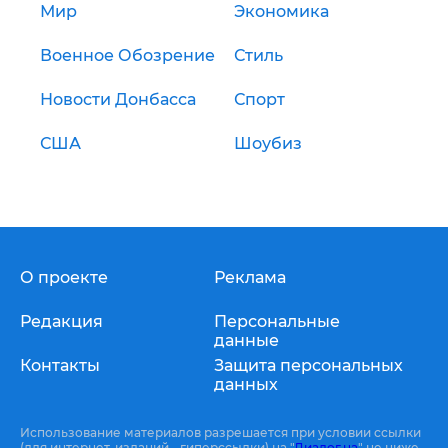
Мир
Экономика
Военное Обозрение
Стиль
Новости Донбасса
Спорт
США
Шоубиз
О проекте
Реклама
Редакция
Персональные
данные
Контакты
Защита персональных
данных
Использование материалов разрешается при условии ссылки
(для интернет-изданий - гиперссылки) на "
Диалог.ua
" не ниже