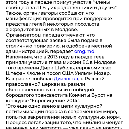
этом году в параде примут участие "члены
сообщества ЛГБТ, их родственники и друзья".
Также, организаторы сообщают, что
манифестация проводится при поддержке
представителей некоторых посольств,
аккредитованных в Молдове.
Организаторы парада отмечают, что
соответствующая заявка была подана в
столичную примэрию, и одобрена местной
администрацией, передает
omg.md
.
Напомним, что в 2013 году в параде геев
приняли участие глава миссии ЕС в Молдове
того времени Дирк Шубель, еврокомиссар
Штефан Фюле и посол США Уильям Мозер.
Как ранее сообщал
Диалог.ua
, в Русской
православной церкви выразили
обеспокоенность в связи с победой
бородатого трансвестита Кончиты Вурст на
конкурсе "Евровидение-2014".
"Это еще одно звено в цепи культурной
легитимизации порока в современном мире,
попытка закрепления новых культурных норм.
Процесс легализации того, что Библия именует
не иначе, как мерзость — уже давно не новость