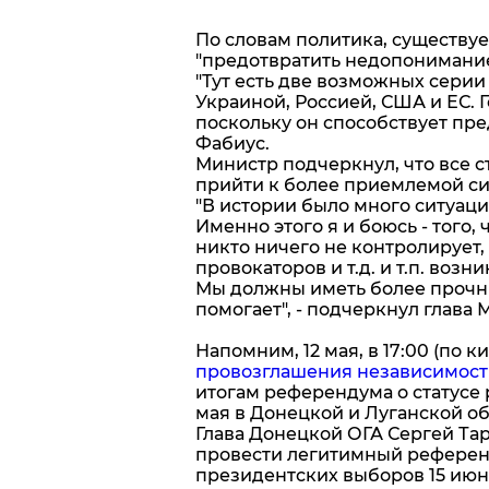
По словам политика, существуе
"предотвратить недопонимание
"Тут есть две возможных серии
Украиной, Россией, США и ЕС. Г
поскольку он способствует пр
Фабиус.
Министр подчеркнул, что все 
прийти к более приемлемой си
"В истории было много ситуаци
Именно этого я и боюсь - того, 
никто ничего не контролирует,
провокаторов и т.д. и т.п. возн
Мы должны иметь более прочны
помогает", - подчеркнул глава 
Напомним, 12 мая, в 17:00 (по
провозглашения независимост
итогам референдума о статусе 
мая в Донецкой и Луганской о
Глава Донецкой ОГА Сергей Тар
провести легитимный референд
президентских выборов 15 июня