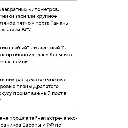
квадратных километров:
тники засняли крупное
тяное пятно у порта Тамань
ле атаки ВСУ
утин слабый", - известный Z-
нкор обвинил главу Кремля в
вале войны
точник раскрыл возможные
ровые планы Драпатого:
кусу прочат важный пост в
У
ене прошла тайная встреча экс-
овников Европы и РФ по