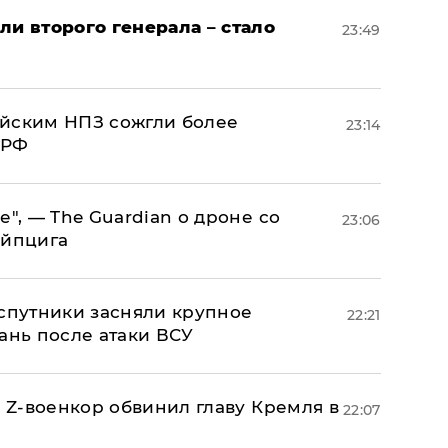
ли второго генерала – стало
23:49
ийским НПЗ сожгли более
23:14
 РФ
е", — The Guardian о дроне со
23:06
ейпцига
 спутники засняли крупное
22:21
ань после атаки ВСУ
й Z-военкор обвинил главу Кремля в
22:07