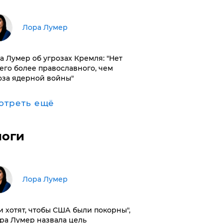
​Лора Лумер
а Лумер об угрозах Кремля: "Нет
его более православного, чем
оза ядерной войны"
отреть ещё
логи
​Лора Лумер
и хотят, чтобы США были покорны",
ора Лумер назвала цель