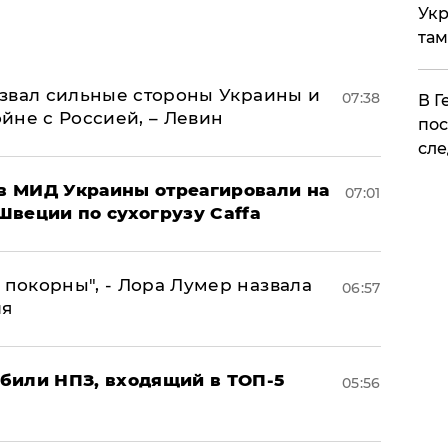
Укр
там
назвал сильные стороны Украины и
07:38
​В 
ойне с Россией, – Левин
пос
сле
 в МИД Украины отреагировали на
07:01
Швеции по сухогрузу Caffa
 покорны", - Лора Лумер назвала
06:57
ля
били НПЗ, входящий в ТОП-5
05:56