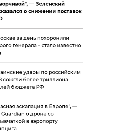
ворчивой", — Зеленский
казался о снижении поставок
О
оскве за день похоронили
рого генерала – стало известно
я
аинские удары по российским
 сожгли более триллиона
блей бюджета РФ
асная эскалация в Европе", —
 Guardian о дроне со
ывчаткой в аэропорту
йпцига