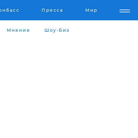
онбасс
Пресса
Мир
Мнение
Шоу-Биз