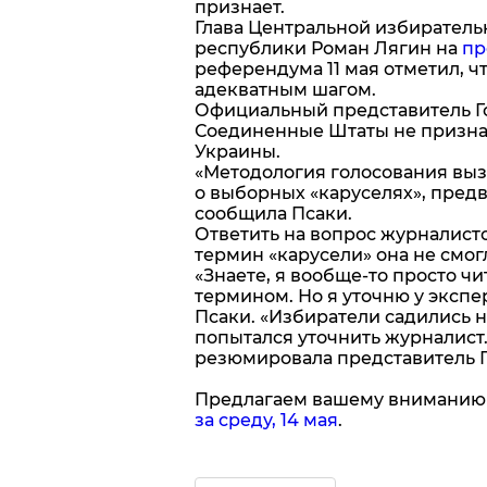
признает.
Глава Центральной избирател
республики Роман Лягин на
пр
референдума 11 мая отметил, ч
адекватным шагом.
Официальный представитель 
Соединенные Штаты не призна
Украины.
«Методология голосования выз
о выборных «каруселях», пред
сообщила Псаки.
Ответить на вопрос журналист
термин «карусели» она не смог
«Знаете, я вообще-то просто чи
термином. Но я уточню у эксперт
Псаки. «Избиратели садились на
попытался уточнить журналист. 
резюмировала представитель Г
Предлагаем вашему внимани
за среду, 14 мая
.