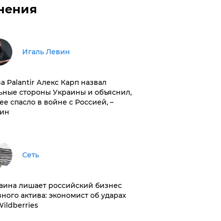
нения
Игаль Левин
ва Palantir Алекс Карп назвал
ьные стороны Украины и объяснил,
 ее спасло в войне с Россией, –
ин
Сеть
раина лишает российский бизнес
вного актива: экономист об ударах
Wildberries