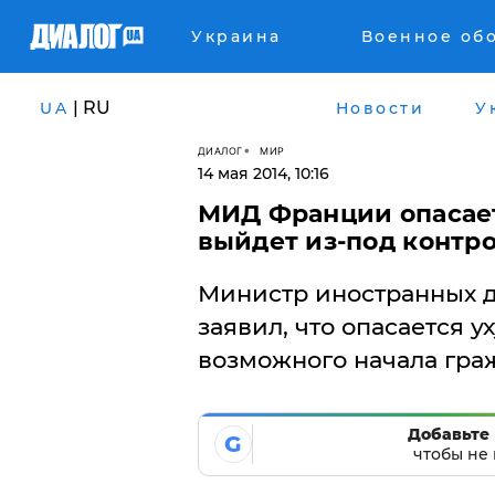
Украина
Военное об
| RU
UA
Новости
У
ДИАЛОГ
МИР
14 мая 2014, 10:16
МИД Франции опасает
выйдет из-под контр
​Министр иностранных 
заявил, что опасается 
возможного начала гра
Добавьте 
G
чтобы не 