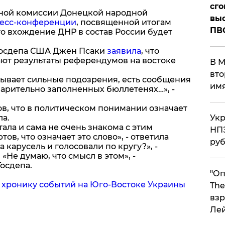
сго
ьной комиссии Донецкой народной
выс
есс-конференции
, посвященной итогам
ПВ
то вхождение ДНР в состав России будет
Госдепа США Джен Псаки
заявила
, что
ют результаты референдумов на востоке
В М
вто
ывает сильные подозрения, есть сообщения
им
варительно заполненных бюллетенях…», -
ов, что в политическом понимании означает
ла.
Укр
тала и сама не очень знакома с этим
НПЗ
ов, что означает это слово», - ответила
ру
 карусель и голосовали по кругу?», -
«Не думаю, что смысл в этом», -
осдепа.
"Оп
ю
хронику событий на Юго-Востоке Украины
The
взр
Ле