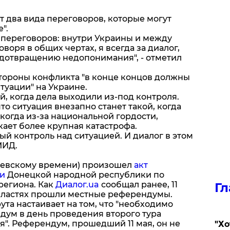
т два вида переговоров, которые могут
".
 переговоров: внутри Украины и между
оворя в общих чертах, я всегда за диалог,
едотвращению недопонимания", - отметил
стороны конфликта "в конце концов должны
туации" на Украине.
й, когда дела выходили из-под контроля.
что ситуация внезапно станет такой, когда
 когда из-за национальной гордости,
икает более крупная катастрофа.
й контроль над ситуацией. И диалог в этом
МИД.
 киевскому времени) произошел
акт
и
Донецкой народной республики по
региона. Как
Диалог.ua
сообщал ранее, 11
Гл
бластях прошли местные референдумы.
ута настаивает на том, что "необходимо
ум в день проведения второго тура
". Референдум, прошедший 11 мая, он не
​"Х