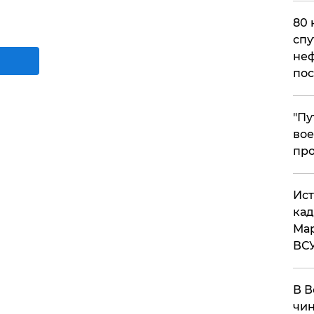
80 
спу
неф
пос
​"П
вое
про
​Ис
кад
Мар
ВС
В В
чин