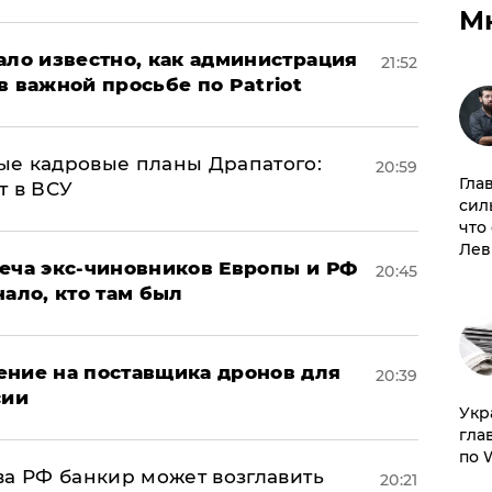
М
ало известно, как администрация
21:52
в важной просьбе по Patriot
ые кадровые планы Драпатого:
20:59
Гла
т в ВСУ
сил
что
Лев
реча экс-чиновников Европы и РФ
20:45
нало, кто там был
ение на поставщика дронов для
20:39
сии
​Ук
гла
по 
ва РФ банкир может возглавить
20:21