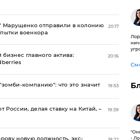
б" Марущенко отправили в колонию
20:17
 пытки военкора
Лор
нич
угр
 бизнес главного актива:
20:16
berries
См
Б
 "зомби-компанию": что это значит
19:53
т России, делая ставку на Китай, –
19:39
"Он
ову новую должность, экс-
- Л
19:22