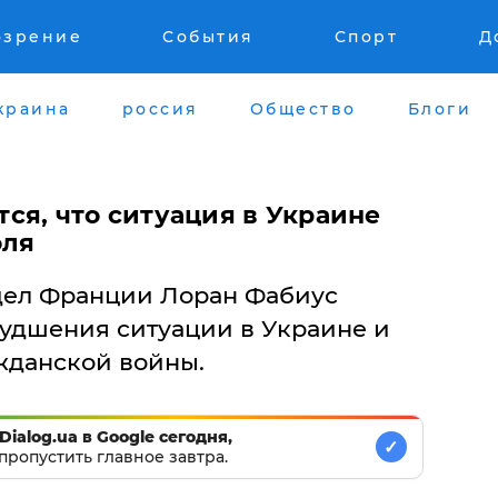
озрение
События
Спорт
Д
краина
россия
Общество
Блоги
ся, что ситуация в Украине
оля
дел Франции Лоран Фабиус
ухудшения ситуации в Украине и
жданской войны.
Dialog.ua в Google сегодня,
✓
пропустить главное завтра.