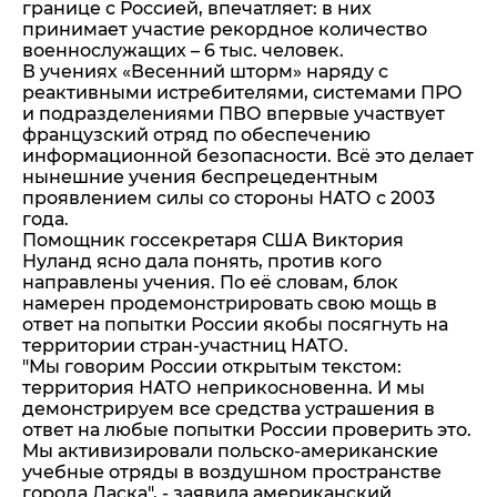
границе с Россией, впечатляет: в них
принимает участие рекордное количество
военнослужащих – 6 тыс. человек.
В учениях «Весенний шторм» наряду с
реактивными истребителями, системами ПРО
и подразделениями ПВО впервые участвует
французский отряд по обеспечению
информационной безопасности. Всё это делает
нынешние учения беспрецедентным
проявлением силы со стороны НАТО с 2003
года.
Помощник госсекретаря США Виктория
Нуланд ясно дала понять, против кого
направлены учения. По её словам, блок
намерен продемонстрировать свою мощь в
ответ на попытки России якобы посягнуть на
территории стран-участниц НАТО.
"Мы говорим России открытым текстом:
территория НАТО неприкосновенна. И мы
демонстрируем все средства устрашения в
ответ на любые попытки России проверить это.
Мы активизировали польско-американские
учебные отряды в воздушном пространстве
города Ласка", - заявила американский