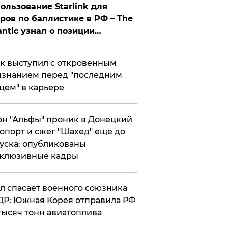
ользование Starlink для
ров по баллистике в РФ – The
antic узнал о позиции
знесмена
к выступил с откровенным
знанием перед "последним
цем" в карьере
н "Альфы" проник в Донецкий
опорт и сжег "Шахед" еще до
уска: опубликованы
склюзивные кадры
ул спасает военного союзника
Р: Южная Корея отправила РФ
тысяч тонн авиатоплива