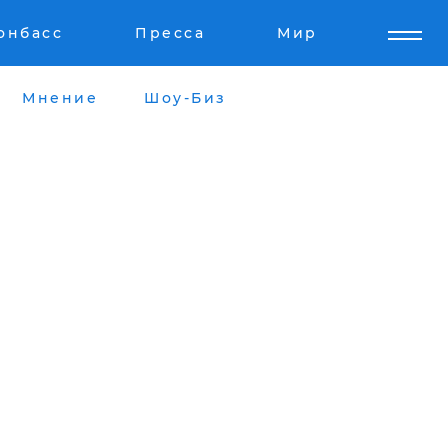
онбасс
Пресса
Мир
Мнение
Шоу-Биз