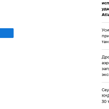
исп
уда
Atl
би
Уси
при
тан
Дро
аэр
зап
эк
​Се
КНД
30 