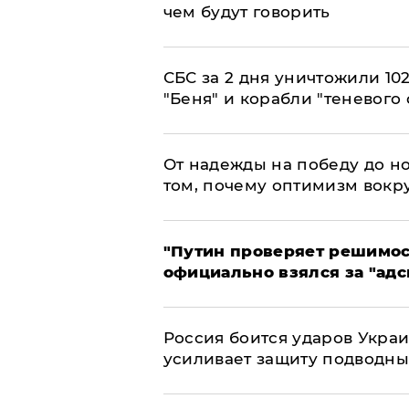
чем будут говорить
СБС за 2 дня уничтожили 10
"Беня" и корабли "теневого 
От надежды на победу до но
том, почему оптимизм вокру
"Путин проверяет решимост
официально взялся за "адс
Россия боится ударов Укра
усиливает защиту подводны