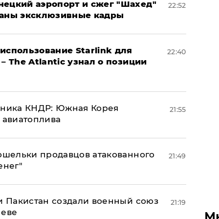
нецкий аэропорт и сжег "Шахед"
22:52
ваны эксклюзивные кадры
использование Starlink для
22:40
– The Atlantic узнал о позиции
юзника КНДР: Южная Корея
21:55
н авиатоплива
кошельки продавцов атакованного
21:49
енег"
 и Пакистан создали военный союз
21:19
неве
М