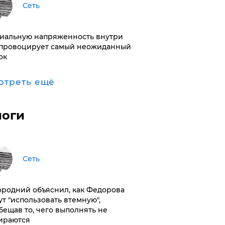
Сеть
иальную напряженность внутри
провоцирует самый неожиданный
ок
отреть ещё
логи
Сеть
ородний объяснил, как Федорова
ут "использовать втемную",
бещав то, чего выполнять не
ираются