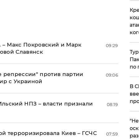
Кре
кош
ата
ког
, – Макс Покровский и Марк
09:29
овой Славянск
Тур
Пак
по 
е репрессии" против партии
09:06
мир с Украиной
В С
вве
про
льский НПЗ – власти признали
08:19
​"Н
оск
й терроризировала Киев – ГСЧС
07:59
раз