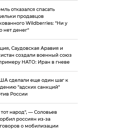
мль отказался спасать
ельки продавцов
кованного Wildberries: "Ни у
о нет денег"
ция, Саудовская Аравия и
истан создали военный союз
примеру НАТО: Иран в гневе
ША сделали еще один шаг к
дению "адских санкций"
тив России
е тот народ", — Соловьев
орбил россиян из-за
говоров о мобилизации