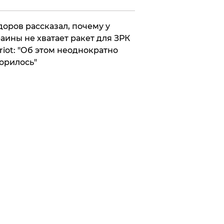
оров рассказал, почему у
аины не хватает ракет для ЗРК
riot: "Об этом неоднократно
орилось"