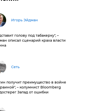
Игорь Эйдман
дставит голову под табакерку", –
ман описал сценарий краха власти
ина
Сеть
тин получит преимущество в войне
краиной", – колумнист Bloomberg
достерег Запад от ошибки