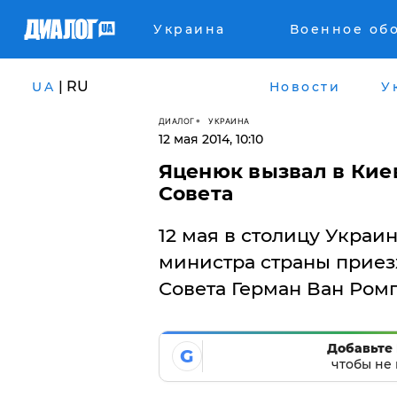
Украина
Военное об
| RU
UA
Новости
У
ДИАЛОГ
УКРАИНА
12 мая 2014, 10:10
Яценюк вызвал в Кие
Совета
12 мая в столицу Укра
министра страны приез
Совета Герман Ван Ром
Добавьте 
G
чтобы не 