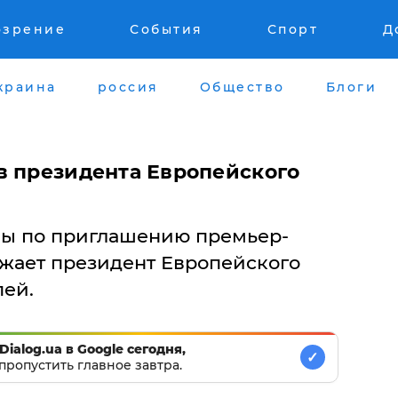
озрение
События
Спорт
Д
краина
россия
Общество
Блоги
в президента Европейского
ины по приглашению премьер-
жает президент Европейского
пей.
Dialog.ua в Google сегодня,
✓
пропустить главное завтра.