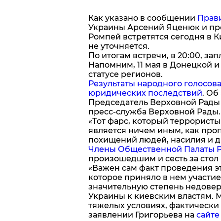
Как указано в сообщении
Прави
Украины Арсений Яценюк и пре
Ромпей встретятся сегодня в К
не уточняется.
По итогам встречи, в 20:00, за
Напомним, 11 мая в Донецкой 
статусе регионов.
Результаты народного голосова
юридических последствий
. Об
Председатель Верховной Рады
пресс-служба Верховной Рады.
«Тот фарс, который террорист
является ничем иным, как про
похищений людей, насилия и др
Члены Общественной Палаты 
произошедшим и сесть за стол
«Важен сам факт проведения э
которое приняло в нем участие
значительную степень недовер
Украины к киевским властям. 
тяжелых условиях, фактически 
заявлении Григорьева на
сайте