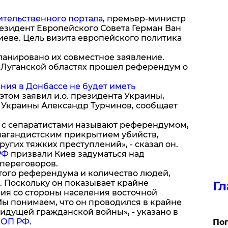
тельственного портала
, премьер-министр
зидент Европейского Совета Герман Ван
иеве. Цель визита европейского политика
планировано их совместное заявление.
и Луганской областях прошел референдум о
ния в Донбассе не будет иметь
 этом заявил и.о. президента Украины,
 Украины Александр Турчинов, сообщает
ы с сепаратистами называют референдумом,
пагандистским прикрытием убийств,
угих тяжких преступлений», - сказал он.
РФ
призвали Киев задуматься над
 переговоров.
того референдума и количество людей,
. Поскольку он показывает крайне
Гл
ия со стороны населения восточной
Мы понимаем, что он проводился в крайне
идущей гражданской войны», - указано в
 ОП РФ
.
Поп