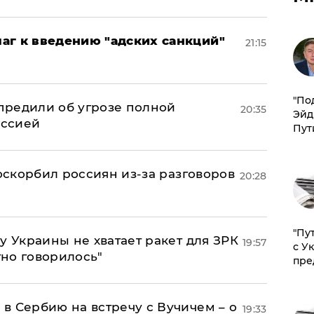
аг к введению "адских санкций"
21:15
​"По
предили об угрозе полной
20:35
Эйд
оссией
Пут
 оскорбил россиян из-за разговоров
20:28
"Пу
у Украины не хватает ракет для ЗРК
19:57
с У
тно говорилось"
пре
в Сербию на встречу с Вучичем – о
19:33