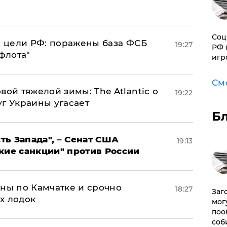
Соц
2 цели РФ: поражены база ФСБ
19:27
РФ 
флота"
игр
См
вой тяжелой зимы: The Atlantic о
19:22
г Украины угасает
Б
ь Запада", – Сенат США
19:13
кие санкции" против России
ины по Камчатке и срочно
18:27
Заг
х лодок
мог
поо
соб