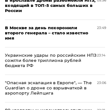
В Ярославле дроны разбомбили НПЗ,
05:56
входящий в ТОП-5 самых больших в
России
В Москве за день похоронили
23:49
второго генерала – стало известно
имя
Украинские удары по российским НПЗ
23:14
сожгли более триллиона рублей
бюджета РФ
"Опасная эскалация в Европе", — The
23:06
Guardian о дроне со взрывчаткой в
аэропорту Лейпцига