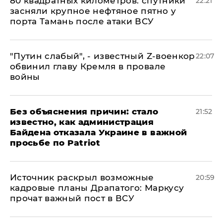
80 квадратных километров: спутники
22:21
засняли крупное нефтяное пятно у
порта Тамань после атаки ВСУ
​"Путин слабый", - известный Z-военкор
22:07
обвинил главу Кремля в провале
войны
Без объяснения причин: стало
21:52
известно, как администрация
Байдена отказала Украине в важной
просьбе по Patriot
​Источник раскрыл возможные
20:59
кадровые планы Драпатого: Маркусу
прочат важный пост в ВСУ