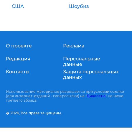
США
Шоубиз
О проекте
Реклама
Редакция
Персональные
данные
Контакты
Защита персональных
данных
Использование материалов разрешается при условии ссылки
(для интернет-изданий - гиперссылки) на "
Диалог.ua
" не ниже
третьего абзаца.
� 2026,
Все права защищены.