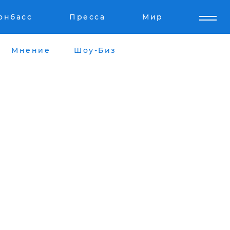
онбасс
Пресса
Мир
Мнение
Шоу-Биз