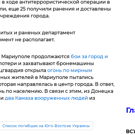
 в ходе антитеррористической операции в
ли, еще 25 получили ранения и доставлены
учреждения города.
итых и раненых департамент
мент не располагает.
 в Мариуполе продолжаются
бои за город и
 потери и захватывают бронемашины
ацгвардия открыла
огонь по мирным
рных жителей в Мариуполе пытались
торая направлялась в центр города. В ответ,
ь по населению. В связи с этим, из Донецка
ли
два Камаза вооруженных людей
из
Гл
Список погибших на Юго-Востоке Украины
ВСУ