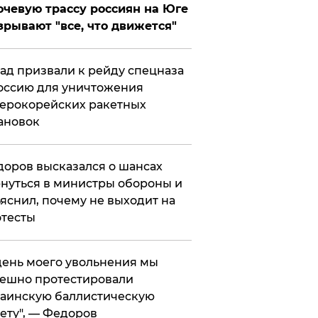
чевую трассу россиян на Юге
зрывают "все, что движется"
ад призвали к рейду спецназа
оссию для уничтожения
ерокорейских ракетных
ановок
оров высказался о шансах
нуться в министры обороны и
яснил, почему не выходит на
тесты
 день моего увольнения мы
ешно протестировали
аинскую баллистическую
ету", — Федоров