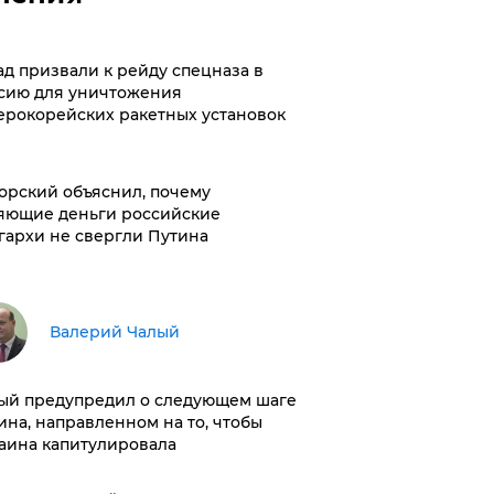
ад призвали к рейду спецназа в
сию для уничтожения
ерокорейских ракетных установок
орский объяснил, почему
яющие деньги российские
гархи не свергли Путина
Валерий Чалый
ый предупредил о следующем шаге
ина, направленном на то, чтобы
аина капитулировала