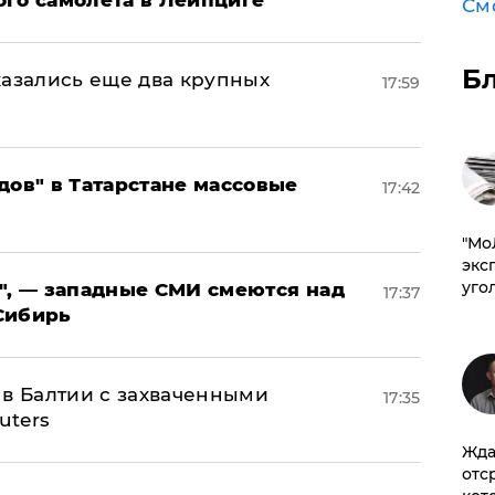
ого самолета в Лейпциге
См
Б
тказались еще два крупных
17:59
дов" в Татарстане массовые
17:42
​"М
эксп
уго
", — западные СМИ смеются над
17:37
Сибирь
 в Балтии с захваченными
17:35
uters
Жда
отс