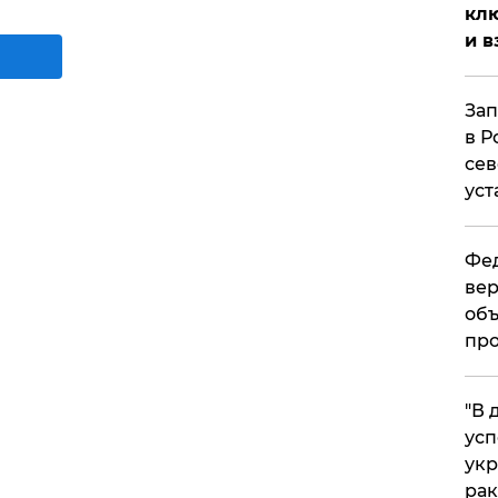
клю
и в
Зап
в Р
сев
уст
Фед
вер
объ
про
​"В
усп
укр
рак