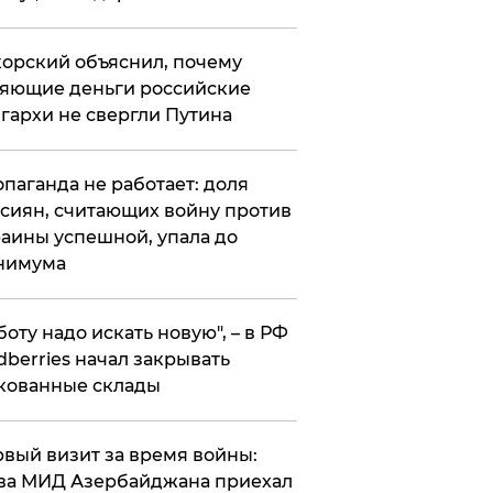
орский объяснил, почему
яющие деньги российские
гархи не свергли Путина
опаганда не работает: доля
сиян, считающих войну против
аины успешной, упала до
нимума
боту надо искать новую", – в РФ
dberries начал закрывать
кованные склады
вый визит за время войны:
ва МИД Азербайджана приехал