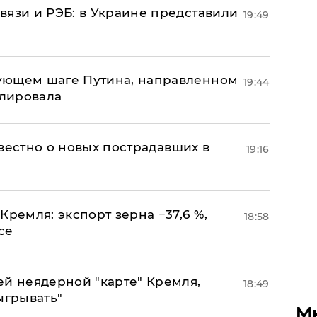
вязи и РЭБ: в Украине представили
19:49
ующем шаге Путина, направленном
19:44
улировала
известно о новых пострадавших в
19:16
Кремля: экспорт зерна −37,6 %,
18:58
се
ей неядерной "карте" Кремля,
18:49
ыгрывать"
М