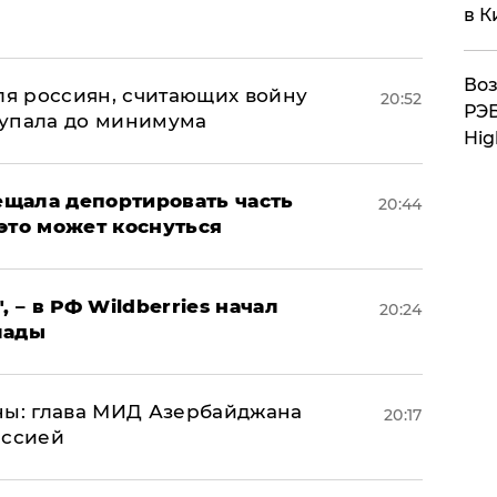
а
в К
Воз
оля россиян, считающих войну
20:52
РЭБ
 упала до минимума
Hig
щала депортировать часть
20:44
это может коснуться
, – в РФ Wildberries начал
20:24
лады
ны: глава МИД Азербайджана
20:17
иссией