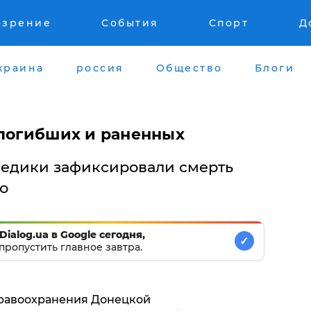
озрение
События
Спорт
Д
краина
россия
Общество
Блоги
 погибших и раненных
 медики зафиксировали смерть
о
Dialog.ua в Google сегодня,
✓
пропустить главное завтра.
дравоохранения Донецкой