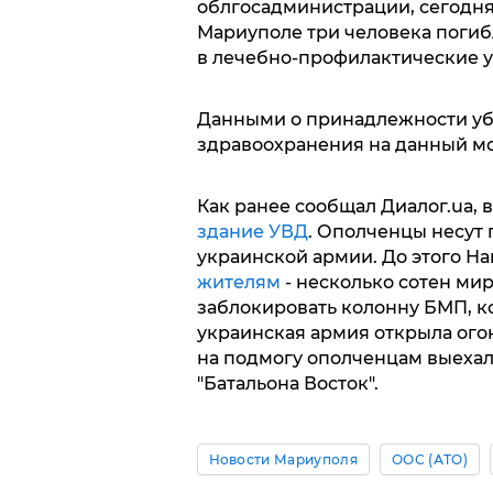
облгосадминистрации, сегодня
Мариуполе три человека погиб
в лечебно-профилактические 
Данными о принадлежности уб
здравоохранения на данный мо
Как ранее сообщал Диалог.uа,
здание УВД
. Ополченцы несут
украинской армии. До этого Н
жителям
- несколько сотен ми
заблокировать колонну БМП, ко
украинская армия открыла огон
на подмогу ополченцам выеха
"Батальона Восток".
Новости Мариуполя
ООС (АТО)