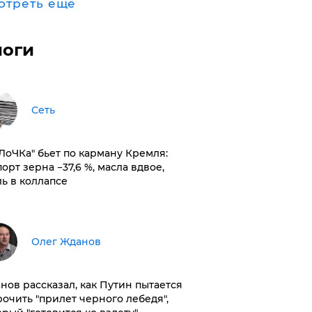
отреть ещё
логи
Сеть
оЛоЧКа" бьет по карману Кремля:
орт зерна −37,6 %, масла вдвое,
ль в коллапсе
Олег Жданов
нов рассказал, как Путин пытается
рочить "прилет черного лебедя",