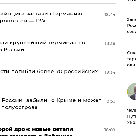
 Лейпциге заставил Германию
18:44
Зап
эропортов — DW
Рос
сев
или крупнейший терминал по
18:38
в России
Сик
тер
оли
асти погибли более 70 российских
18:34
в России "забыли" о Крыме и может
18:33
т полуострова
Чал
Пут
Укр
орой дрон: новые детали
18:09