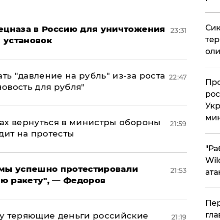
Сик
пецназа в Россию для уничтожения
23:31
тер
 установок
оли
ь "давление на рубль" из-за роста
22:47
​Пр
новость для рубля"
рос
Укр
ми
ах вернуться в министры обороны
21:59
дит на протесты
"Ра
Wil
я мы успешно протестировали
21:53
ата
ю ракету", — Федоров
Пер
гла
му теряющие деньги российские
21:19