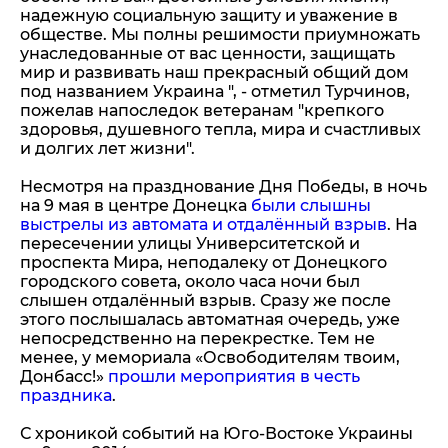
надежную социальную защиту и уважение в
обществе. Мы полны решимости приумножать
унаследованные от вас ценности, защищать
мир и развивать наш прекрасный общий дом
под названием Украина ", - отметил Турчинов,
пожелав напоследок ветеранам "крепкого
здоровья, душевного тепла, мира и счастливых
и долгих лет жизни".
Несмотря на празднование Дня Победы, в ночь
на 9 мая в центре Донецка
были слышны
выстрелы из автомата и отдалённый взрыв
. На
пересечении улицы Университетской и
проспекта Мира, неподалеку от Донецкого
городского совета, около часа ночи был
слышен отдалённый взрыв. Сразу же после
этого послышалась автоматная очередь, уже
непосредственно на перекрестке. Тем не
менее, у мемориала «Освободителям твоим,
Донбасс!»
прошли мероприятия в честь
праздника
.
С хроникой событий на Юго-Востоке Украины