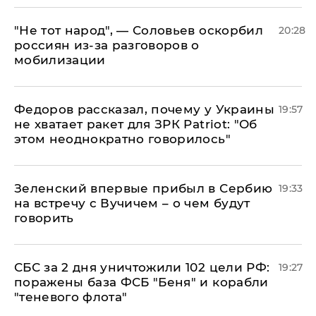
​"Не тот народ", — Соловьев оскорбил
20:28
россиян из-за разговоров о
мобилизации
Федоров рассказал, почему у Украины
19:57
не хватает ракет для ЗРК Patriot: "Об
этом неоднократно говорилось"
Зеленский впервые прибыл в Сербию
19:33
на встречу с Вучичем – о чем будут
говорить
СБС за 2 дня уничтожили 102 цели РФ:
19:27
поражены база ФСБ "Беня" и корабли
"теневого флота"