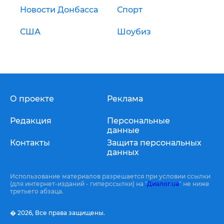
Новости Донбасса
Спорт
США
Шоубиз
О проекте
Реклама
Редакция
Персональные
данные
Контакты
Защита персональных
данных
Использование материалов разрешается при условии ссылки
(для интернет-изданий - гиперссылки) на "
Диалог.ua
" не ниже
третьего абзаца.
� 2026,
Все права защищены.