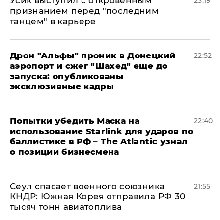
Усик выступил с откровенным
23:19
признанием перед "последним
танцем" в карьере
Дрон "Альфы" проник в Донецкий
22:52
аэропорт и сжег "Шахед" еще до
запуска: опубликованы
эксклюзивные кадры
Попытки убедить Маска на
22:40
использование Starlink для ударов по
баллистике в РФ – The Atlantic узнал
о позиции бизнесмена
​Сеул спасает военного союзника
21:55
КНДР: Южная Корея отправила РФ 30
тысяч тонн авиатоплива