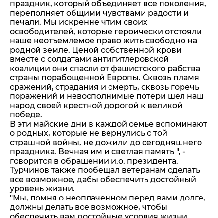
праздник, который объединяет все поколения,
переполняет общими чувствами радости и
печали. Мы искренне чтим своих
освободителей, которые героически отстояли
наше неотъемлемое право жить свободно на
родной земле. Ценой собственной крови
вместе с солдатами антигитлеровской
коалиции они спасли от фашистского рабства
страны порабощенной Европы. Сквозь пламя
сражений, страдания и смерть, сквозь горечь
поражений и невосполнимые потери шел наш
народ своей крестной дорогой к великой
победе.
В эти майские дни в каждой семье вспоминают
о родных, которые не вернулись с той
страшной войны, не дожили до сегодняшнего
праздника. Вечная им и светлая память ", -
говорится в обращении и.о. президента.
Турчинов также пообещал ветеранам сделать
все возможное, дабы обеспечить достойный
уровень жизни.
"Мы, помня о неоплаченном перед вами долге,
должны делать все возможное, чтобы
обеспечить вам достойные условия жизни,