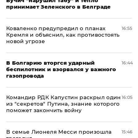
Вучич "нарушил табу" и тепло
принимает Зеленского в Белграде
Коваленко предупредил о планах
16:55
Кремля и объяснил, как противостоять
новой угрозе
В Болгарию вторгся ударный
16:44
беспилотник и взорвался у важного
газопровода
Командир РДК Капустин раскрыл один
16:05
из "секретов" Путина, знание которого
поможет закончить войну
В семье Лионеля Месси произошла
15:46