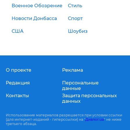
Военное Обозрение
Стиль
Новости Донбасса
Спорт
США
Шоубиз
О проекте
Реклама
Редакция
Персональные
данные
Контакты
Защита персональных
данных
Использование материалов разрешается при условии ссылки
(для интернет-изданий - гиперссылки) на "
Диалог.ua
" не ниже
третьего абзаца.