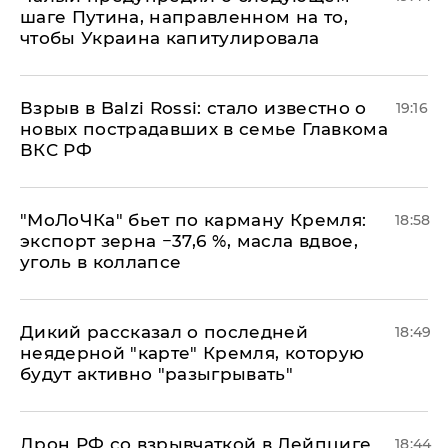
шаге Путина, направленном на то,
чтобы Украина капитулировала
Взрыв в Balzi Rossi: стало известно о
19:16
новых пострадавших в семье Главкома
ВКС РФ
​"МоЛоЧКа" бьет по карману Кремля:
18:58
экспорт зерна −37,6 %, масла вдвое,
уголь в коллапсе
Дикий рассказал о последней
18:49
неядерной "карте" Кремля, которую
будут активно "разыгрывать"
​Дрон РФ со взрывчаткой в Лейпциге
18:44