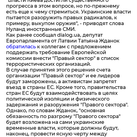
"Власти Киева достигли существенного
прогресса в этом вопросе, но по-прежнему
есть еще к чему стремиться. Украинские власти
пытается разоружить правых радикалов, к
примеру, выкупом оружия", - приводят слова
Нуланд иностранные СМИ.
Как ранее сообщал dialog.ua, депутат
Европарламента от Латвии Татьяна Жданок
обратилась
к коллегам с предложением
поддержать требование Европейской
комиссии внести "Правый сектор" в список
террористических организаций.
В случае принятия этого решения счета
организации "Правый сектор" и ее лидеров
будут заморожены, а активистам запретят
въезд в страны ЕС. Кроме того, правительства
стран ЕС будут взаимодействовать в целях
политической изоляции и физического
задержания и разоружения "Правого сектора".
Однако, по словам Жданок, "основная
обязанность по разгрому "Правого сектора"
будет возложена на сами украинские
временные власти, которые должны будут,
наконец, провести ясную черту между