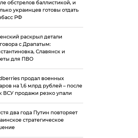
ле обстрелов баллистикой, и
лько украинцев готовы отдать
нбасс РФ
ленский раскрыл детали
говора с Драпатым:
стантиновка, Славянск и
еты для ПВО
ldberries продал военных
аров на 1,6 млрд рублей – после
к ВСУ продажи резко упали
стя два года Путин повторяет
аинское стратегическое
шение