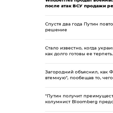
​Wildberries продал военны
после атак ВСУ продажи р
Спустя два года Путин повт
решение
Стало известно, когда укр
как долго готовы ее терпеть
Загородний объяснил, как Ф
втемную", пообещав то, чег
"Путин получит преимуществ
колумнист Bloomberg предо