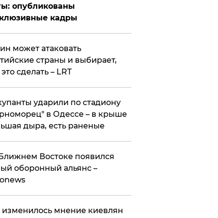
ты: опубликованы
склюзивные кадры
ин может атаковать
тийские страны и выбирает,
 это сделать – LRT
упанты ударили по стадиону
рноморец" в Одессе – в крыше
ьшая дыра, есть раненые
Ближнем Востоке появился
ый оборонный альянс –
ronews
 изменилось мнение киевлян