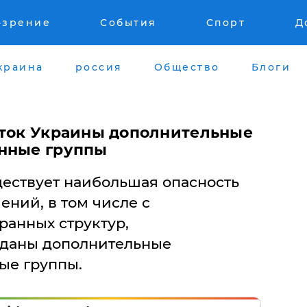
озрение
События
Спорт
Д
краина
россия
Общество
Блоги
сток Украины дополнительные
енные группы
уществует наибольшая опасность
ний, в том числе с
ранных структур,
зданы дополнительные
ые группы.