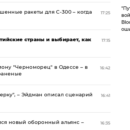
"Пу
шенные ракеты для С-300 – когда
17:25
вой
Blo
ош
тийские страны и выбирает, как
17:15
иону "Черноморец" в Одессе – в
16:42
раненые
керку", – Эйдман описал сценарий
16:41
ся новый оборонный альянс –
16:35