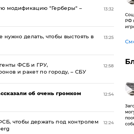
ую модификацию "Герберы" –
13:32
Соц
РФ 
игр
е нужно делать, чтобы выстоять в
13:25
См
Б
генты ФСБ и ГРУ,
12:58
нов и ракет по городу, – СБУ
ссказали об очень громком
12:54
Заг
мог
поо
ФСБ, чтобы держать под контролем
12:24
соб
berg