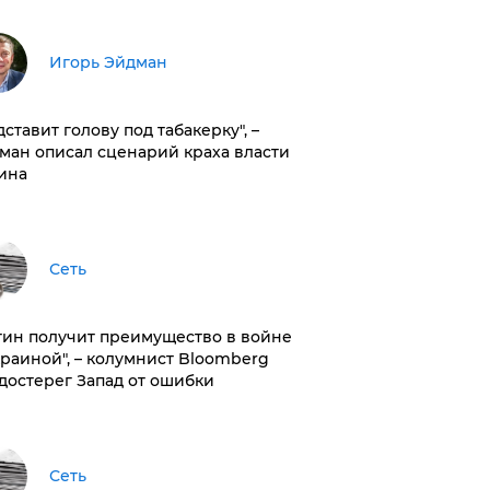
Игорь Эйдман
дставит голову под табакерку", –
ман описал сценарий краха власти
ина
Сеть
тин получит преимущество в войне
краиной", – колумнист Bloomberg
достерег Запад от ошибки
Сеть