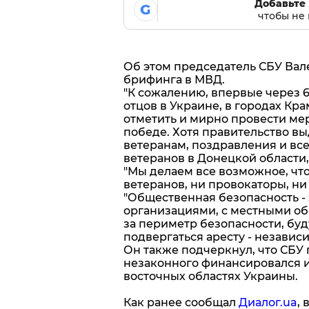
Добавьте 
G
чтобы не 
Об этом председатель СБУ Вал
брифинга в МВД.
"К сожалению, впервые через 
отцов в Украине, в городах Кр
отметить и мирно провести ме
победе. Хотя правительство в
ветеранам, поздравления и вс
ветеранов в Донецкой области, 
"Мы делаем все возможное, чтоб
ветеранов, ни провокаторы, н
"Общественная безопасность -
организациями, с местными об
за периметр безопасности, бу
подвергаться аресту - независи
Он также подчеркнул, что СБУ 
незаконного финансировался 
восточных областях Украины.
Как ранее сообщал
Диалог.ua
,