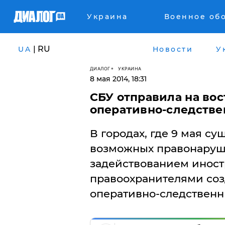
Украина
Военное об
| RU
UA
Новости
У
ДИАЛОГ
УКРАИНА
8 мая 2014, 18:31
СБУ отправила на во
оперативно-следств
В городах, где 9 мая с
возможных правонаруше
задействованием иност
правоохранителями со
оперативно-следственн