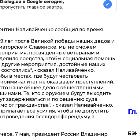
Dialog.ua в Google сегодня,
✓
пропустить главное завтра.
ентин Наливайченко сообщил во время
69 лет после Великой победы наших дедов и
аматорске и Славянске, мы не сможем
роприятия, посвященные ветеранам и
ыделило средства, чтобы социальная помощь
е другие мероприятия, достойные наших
состоялись", - сказал Наливайченко.
ы в местах, где будут чествовать
и криминалитет не оказывали преступлений.
 это наше общее дело с общественными
щинами. Те, кто с оружием будут выходить
дут задерживаться и по решению суда
мо от гражданства", - сказал Наливайченко.
Гл
прилагает все усилия, чтобы не допустить
и проведения псевдореферендуму в
​БЭ
 вчера, 7 мая, президент России Владимир