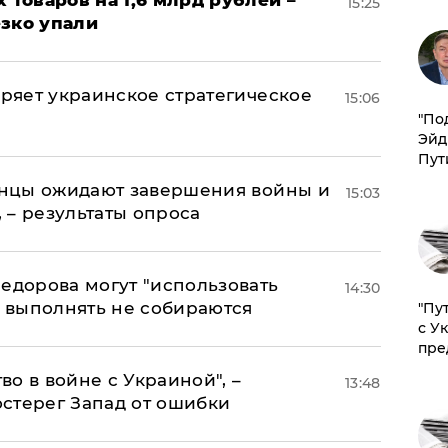
х товаров на 1,6 млрд рублей –
15:25
езко упали
оряет украинское стратегическое
15:06
​"По
Эйд
Пут
аинцы ожидают завершения войны и
15:03
, – результаты опроса
едорова могут "использовать
14:30
о выполнять не собираются
"Пу
с У
пре
о в войне с Украиной", –
13:48
стерег Запад от ошибки