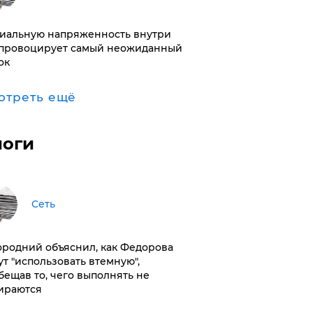
иальную напряженность внутри
провоцирует самый неожиданный
ок
отреть ещё
логи
Сеть
ородний объяснил, как Федорова
ут "использовать втемную",
бещав то, чего выполнять не
ираются