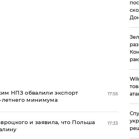
пос
ско
До
​Зе
раз
Кон
рак
​Wi
тов
ким НПЗ обвалили экспорт
17:55
ата
0-летнего минимума
Спу
укр
авроцкого и заявила, что Польша
17:33
ре
алину