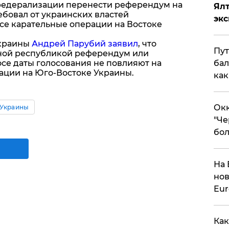
федерализации перенести референдум на
Ял
ебовал от украинских властей
эк
се карательные операции на Востоке
Украины
Андрей Парубий заявил
, что
Пут
ной республикой референдум или
се даты голосования не повлияют на
бал
ации на Юго-Востоке Украины.
как
Окк
 Украины
"Че
бол
На 
нов
Eu
Как