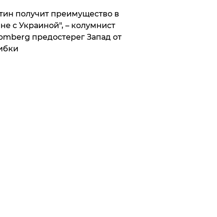
тин получит преимущество в
не с Украиной", – колумнист
omberg предостерег Запад от
ибки