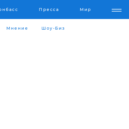
онбасс
Пресса
Мир
Мнение
Шоу-Биз