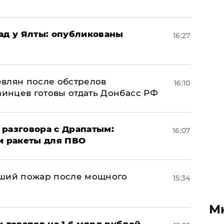
рад у Ялты: опубликованы
16:27
влян после обстрелов
16:10
аинцев готовы отдать Донбасс РФ
 разговора с Драпатым:
16:07
и ракеты для ПВО
йший пожар после мощного
15:34
М