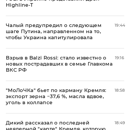
Highline-T
Чалый предупредил о следующем
19:44
шаге Путина, направленном на то,
чтобы Украина капитулировала
Взрыв в Balzi Rossi: стало известно о
19:16
новых пострадавших в семье Главкома
ВКС РФ
​"МоЛоЧКа" бьет по карману Кремля:
18:58
экспорт зерна −37,6 %, масла вдвое,
уголь в коллапсе
Дикий рассказал о последней
18:49
неядерной "карте" Кремля, которую