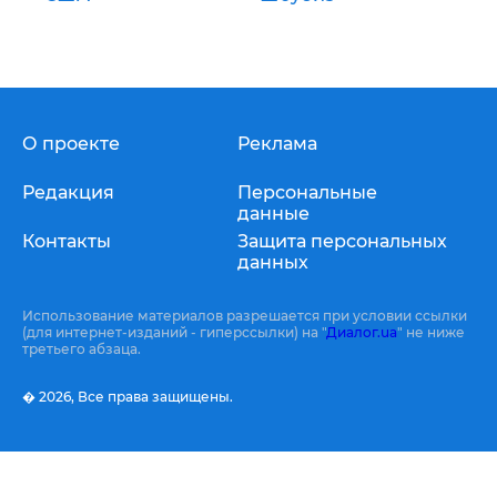
О проекте
Реклама
Редакция
Персональные
данные
Контакты
Защита персональных
данных
Использование материалов разрешается при условии ссылки
(для интернет-изданий - гиперссылки) на "
Диалог.ua
" не ниже
третьего абзаца.
� 2026,
Все права защищены.