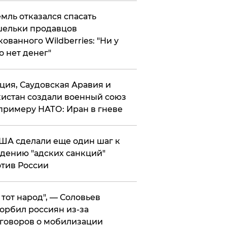
мль отказался спасать
ельки продавцов
кованного Wildberries: "Ни у
о нет денег"
ция, Саудовская Аравия и
истан создали военный союз
примеру НАТО: Иран в гневе
ША сделали еще один шаг к
дению "адских санкций"
тив России
е тот народ", — Соловьев
орбил россиян из-за
говоров о мобилизации