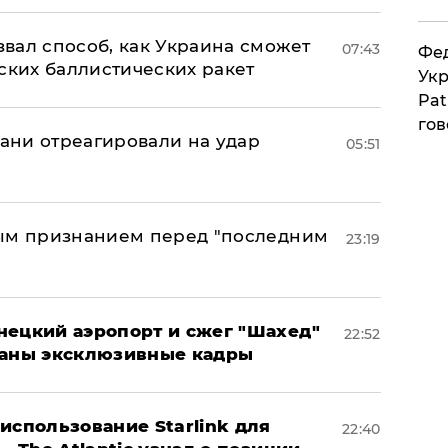
вал способ, как Украина сможет
07:43
Фед
ских баллистических ракет
Укр
Pat
гов
рани отреагировали на удар
05:51
ным признанием перед "последним
23:19
нецкий аэропорт и сжег "Шахед"
22:52
ваны эксклюзивные кадры
использование Starlink для
22:40