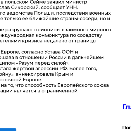
 в польском Сейме заявил министр
лав Сикорский, сообщает УНН.
го ведомства Польши, последствия военных
е только ее ближайшие страны-соседи, но и
ине разрушают принципы взаимного мирного
Международная конъюнктура по соседству
етелями кризиса недалеко от границы
 Европе, согласно Устава ООН и
ршава в отношении России в дальнейшем
ципом «Разум перед силой».
стала жертвой агрессии РФ. Более того,
ойну», аннексировала Крым и
осточной Европе.
на то, что способность Европейского союза
ации является в ограниченной.
Гл
Поп