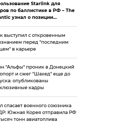
ользование Starlink для
ров по баллистике в РФ – The
antic узнал о позиции
знесмена
к выступил с откровенным
знанием перед "последним
цем" в карьере
н "Альфы" проник в Донецкий
опорт и сжег "Шахед" еще до
уска: опубликованы
склюзивные кадры
ул спасает военного союзника
Р: Южная Корея отправила РФ
тысяч тонн авиатоплива