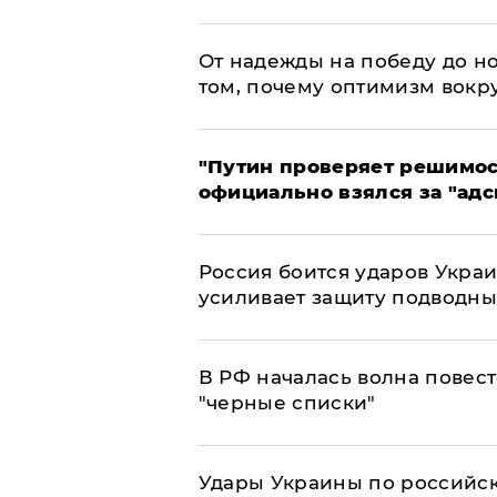
От надежды на победу до но
том, почему оптимизм вокру
"Путин проверяет решимост
официально взялся за "адс
Россия боится ударов Укра
усиливает защиту подводны
​В РФ началась волна повест
"черные списки"
Удары Украины по российс