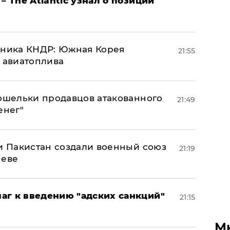
– The Atlantic узнал о позиции
юзника КНДР: Южная Корея
21:55
н авиатоплива
кошельки продавцов атакованного
21:49
енег"
 и Пакистан создали военный союз
21:19
неве
аг к введению "адских санкций"
21:15
М