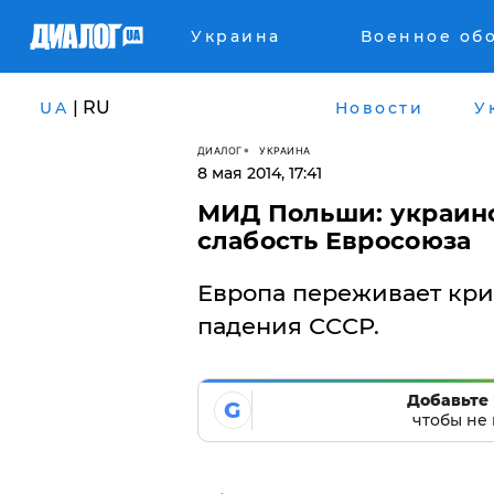
Украина
Военное об
| RU
UA
Новости
У
ДИАЛОГ
УКРАИНА
8 мая 2014, 17:41
МИД Польши: украин
слабость Евросоюза
Европа переживает криз
падения СССР.
Добавьте 
G
чтобы не 