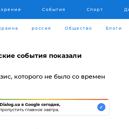
озрение
События
Спорт
Д
краина
россия
Общество
Блоги
ские события показали
ис, которого не было со времен
Dialog.ua в Google сегодня,
✓
пропустить главное завтра.