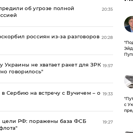
предили об угрозе полной
20:35
оссией
 оскорбил россиян из-за разговоров
20:28
​"По
Эйд
Пут
у Украины не хватает ракет для ЗРК
19:57
тно говорилось"
в Сербию на встречу с Вучичем – о
19:33
"Пу
с У
пре
2 цели РФ: поражены база ФСБ
19:27
флота"