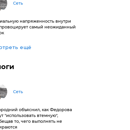
Сеть
иальную напряженность внутри
провоцирует самый неожиданный
ок
отреть ещё
логи
Сеть
ородний объяснил, как Федорова
ут "использовать втемную",
бещав то, чего выполнять не
ираются