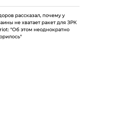
оров рассказал, почему у
аины не хватает ракет для ЗРК
riot: "Об этом неоднократно
орилось"