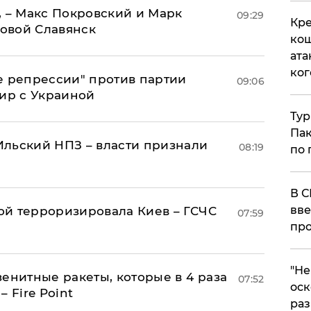
, – Макс Покровский и Марк
09:29
Кре
овой Славянск
кош
ата
ког
е репрессии" против партии
09:06
мир с Украиной
Тур
Пак
льский НПЗ – власти признали
08:19
по 
В С
вве
й терроризировала Киев – ГСЧС
07:59
про
​"Н
енитные ракеты, которые в 4 раза
07:52
оск
 Fire Point
раз