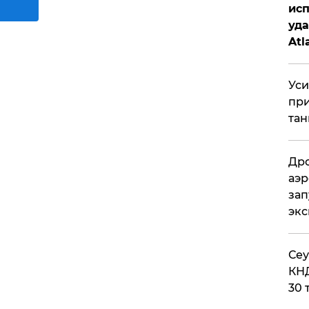
исп
уда
Atl
би
Уси
при
тан
Дро
аэр
зап
эк
​Се
КНД
30 