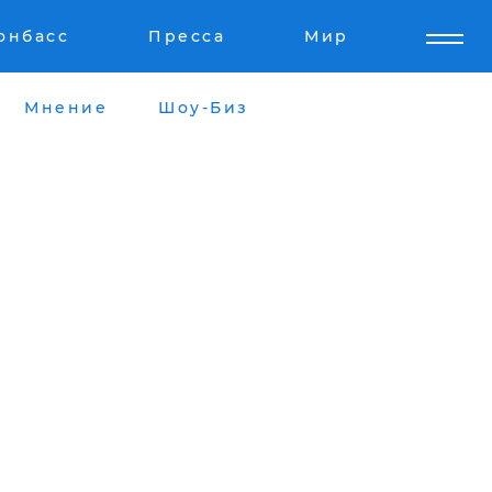
онбасс
Пресса
Мир
Мнение
Шоу-Биз