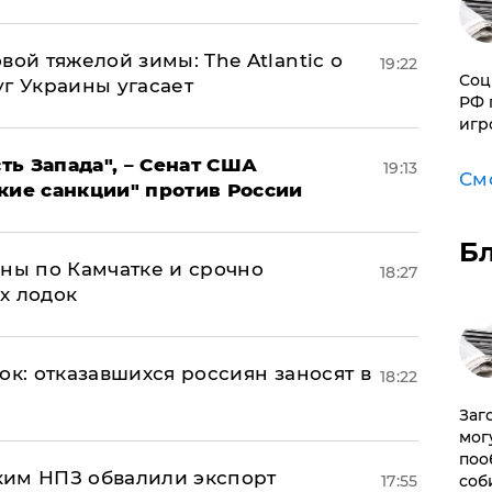
вой тяжелой зимы: The Atlantic о
19:22
Соц
г Украины угасает
РФ 
игр
ь Запада", – Сенат США
19:13
См
кие санкции" против России
Б
ины по Камчатке и срочно
18:27
х лодок
ок: отказавшихся россиян заносят в
18:22
Заг
мог
поо
ким НПЗ обвалили экспорт
17:55
соб