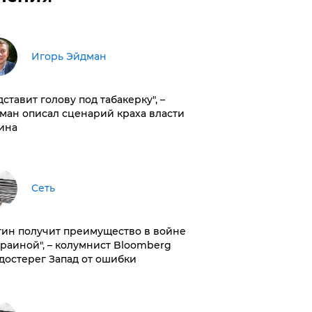
Игорь Эйдман
дставит голову под табакерку", –
ман описал сценарий краха власти
ина
Сеть
тин получит преимущество в войне
краиной", – колумнист Bloomberg
достерег Запад от ошибки