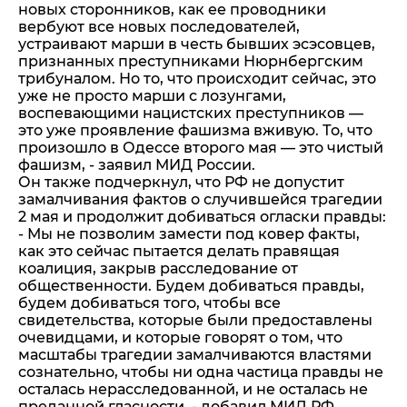
новых сторонников, как ее проводники
вербуют все новых последователей,
устраивают марши в честь бывших эсэсовцев,
признанных преступниками Нюрнбергским
трибуналом. Но то, что происходит сейчас, это
уже не просто марши с лозунгами,
воспевающими нацистских преступников —
это уже проявление фашизма вживую. То, что
произошло в Одессе второго мая — это чистый
фашизм, - заявил МИД России.
Он также подчеркнул, что РФ не допустит
замалчивания фактов о случившейся трагедии
2 мая и продолжит добиваться огласки правды:
- Мы не позволим замести под ковер факты,
как это сейчас пытается делать правящая
коалиция, закрыв расследование от
общественности. Будем добиваться правды,
будем добиваться того, чтобы все
свидетельства, которые были предоставлены
очевидцами, и которые говорят о том, что
масштабы трагедии замалчиваются властями
сознательно, чтобы ни одна частица правды не
осталась нерасследованной, и не осталась не
преданной гласности, - добавил МИД РФ.