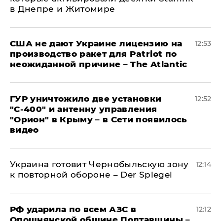
в Днепре и Житомире
США не дают Украине лицензию на
12:53
производство ракет для Patriot по
неожиданной причине – The Atlantic
ГУР уничтожило две установки
12:52
"С‑400" и антенну управления
"Орион" в Крыму – в Сети появилось
видео
Украина готовит Чернобыльскую зону
12:14
к повторной обороне – Der Spiegel
РФ ударила по всем АЗС в
12:12
Опошнянской общине Полтавщины –