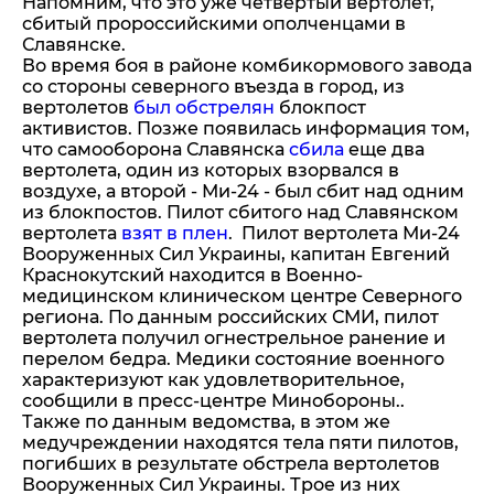
Напомним, что это уже четвертый вертолет,
сбитый пророссийскими ополченцами в
Славянске.
Во время боя в районе комбикормового завода
со стороны северного въезда в город, из
вертолетов
был обстрелян
блокпост
активистов. Позже появилась информация том,
что самооборона Славянска
сбила
еще два
вертолета, один из которых взорвался в
воздухе, а второй - Ми-24 - был сбит над одним
из блокпостов. Пилот сбитого над Славянском
вертолета
взят в плен
. Пилот вертолета Ми-24
Вооруженных Сил Украины, капитан Евгений
Краснокутский находится в Военно-
медицинском клиническом центре Северного
региона. По данным российских СМИ, пилот
вертолета получил огнестрельное ранение и
перелом бедра. Медики состояние военного
характеризуют как удовлетворительное,
сообщили в пресс-центре Минобороны..
Также по данным ведомства, в этом же
медучреждении находятся тела пяти пилотов,
погибших в результате обстрела вертолетов
Вооруженных Сил Украины. Трое из них