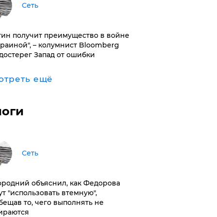
Сеть
тин получит преимущество в войне
краиной", – колумнист Bloomberg
достерег Запад от ошибки
отреть ещё
логи
Сеть
ородний объяснил, как Федорова
ут "использовать втемную",
бещав то, чего выполнять не
ираются