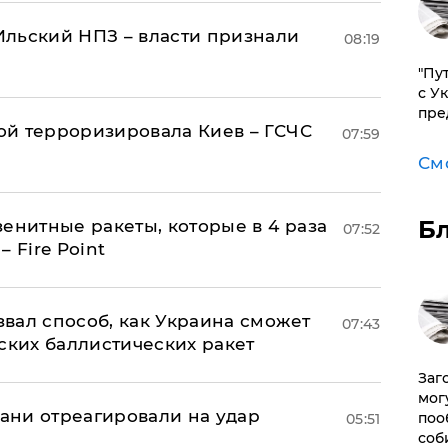
льский НПЗ – власти признали
08:19
"Пу
с У
пре
й терроризировала Киев – ГСЧС
07:59
См
Б
енитные ракеты, которые в 4 раза
07:52
 Fire Point
вал способ, как Украина сможет
07:43
ских баллистических ракет
Заг
мог
рани отреагировали на удар
поо
05:51
соб