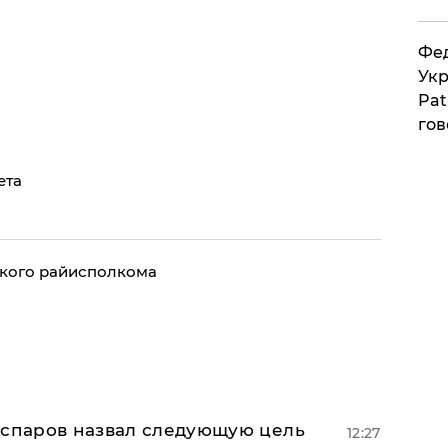
Фед
Укр
Pat
гов
ета
ского райисполкома
аспаров назвал следующую цель
12:27