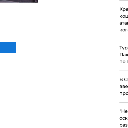
Кре
кош
ата
ког
Тур
Пак
по 
В С
вве
про
​"Н
оск
раз