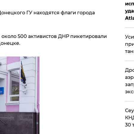
исп
уда
Донецкого ГУ находятся флаги города
Atl
би
ая около 500 активистов ДНР пикетировали
Уси
Донецке.
при
тан
Дро
аэр
зап
эк
​Се
КНД
30 