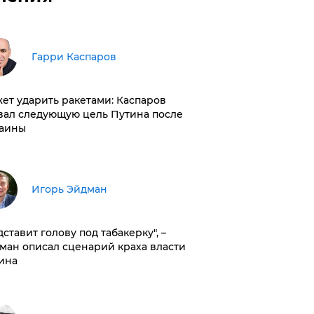
Гарри Каспаров
ет ударить ракетами: Каспаров
вал следующую цель Путина после
аины
Игорь Эйдман
дставит голову под табакерку", –
ман описал сценарий краха власти
ина