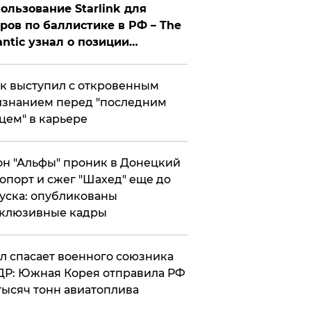
ользование Starlink для
ров по баллистике в РФ – The
antic узнал о позиции
знесмена
к выступил с откровенным
знанием перед "последним
цем" в карьере
н "Альфы" проник в Донецкий
опорт и сжег "Шахед" еще до
уска: опубликованы
склюзивные кадры
ул спасает военного союзника
Р: Южная Корея отправила РФ
тысяч тонн авиатоплива