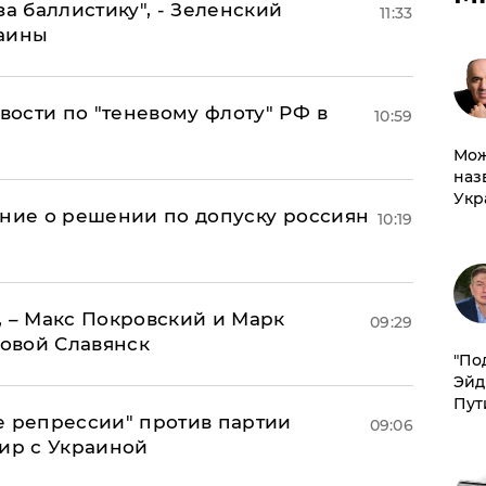
за баллистику", - Зеленский
11:33
раины
ости по "теневому флоту" РФ в
10:59
Мож
наз
Укр
ение о решении по допуску россиян
10:19
, – Макс Покровский и Марк
09:29
овой Славянск
​"По
Эйд
Пут
е репрессии" против партии
09:06
мир с Украиной