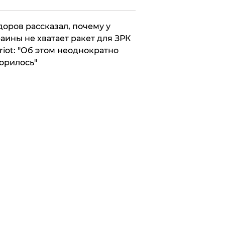
оров рассказал, почему у
аины не хватает ракет для ЗРК
riot: "Об этом неоднократно
орилось"