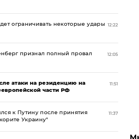
дет ограничивать некоторые удары
12:22
енберг признал полный провал
12:05
сле атаки на резиденцию на
11:51
неевропейской части РФ
лся к Путину после принятия
11:37
окорите Украину"
М