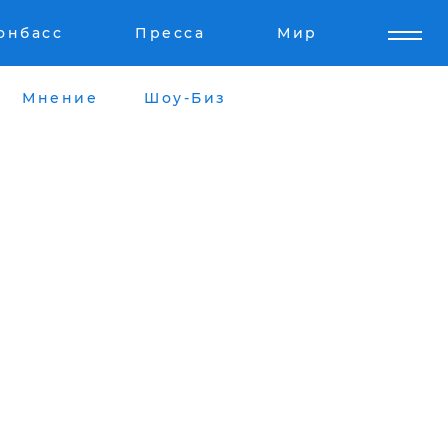
онбасс
Пресса
Мир
Мнение
Шоу-Биз