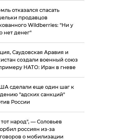
мль отказался спасать
ельки продавцов
кованного Wildberries: "Ни у
о нет денег"
ция, Саудовская Аравия и
истан создали военный союз
примеру НАТО: Иран в гневе
ША сделали еще один шаг к
дению "адских санкций"
тив России
е тот народ", — Соловьев
орбил россиян из-за
говоров о мобилизации