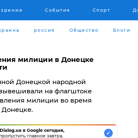
озрение
События
Спорт
Д
краина
россия
Общество
Блоги
ения милиции в Донецке
ти
нной Донецкой народной
 вывешивали на флагштоке
авления милиции во время
 Донецке.
Dialog.ua в Google сегодня,
✓
пропустить главное завтра.