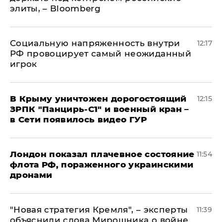
элиты, – Bloomberg
Социальную напряженность внутри
12:17
РФ провоцирует самый неожиданный
игрок
В Крыму уничтожен дорогостоящий
12:15
ЗРПК "Панцирь-С1" и военный кран –
в Сети появилось видео ГУР
Лондон показал плачевное состояние
11:54
флота РФ, пораженного украинскими
дронами
"Новая стратегия Кремля", – эксперты
11:39
объяснили слова Мирошника о войне