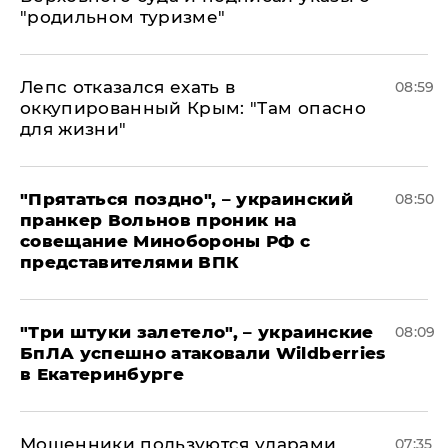
"родильном туризме"
Лепс отказался ехать в
08:59
оккупированный Крым: "Там опасно
для жизни"
"Прятаться поздно", – украинский
08:50
пранкер Вольнов проник на
совещание Минобороны РФ с
представителями ВПК
"Три штуки залетело", – украинские
08:09
БпЛА успешно атаковали Wildberries
в Екатеринбурге
Мошенники пользуются ударами
07:35