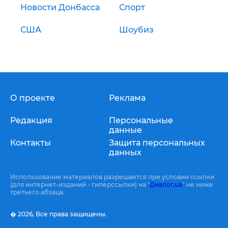
Новости Донбасса
Спорт
США
Шоубиз
О проекте
Реклама
Редакция
Персональные
данные
Контакты
Защита персональных
данных
Использование материалов разрешается при условии ссылки
(для интернет-изданий - гиперссылки) на "
Диалог.ua
" не ниже
третьего абзаца.
� 2026,
Все права защищены.