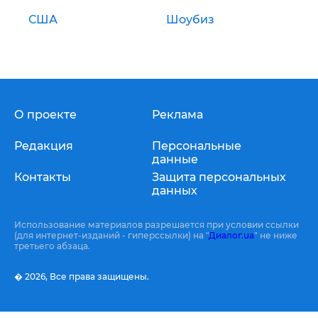
США
Шоубиз
О проекте
Реклама
Редакция
Персональные
данные
Контакты
Защита персональных
данных
Использование материалов разрешается при условии ссылки
(для интернет-изданий - гиперссылки) на "
Диалог.ua
" не ниже
третьего абзаца.
� 2026,
Все права защищены.