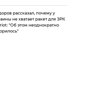
оров рассказал, почему у
аины не хватает ракет для ЗРК
riot: "Об этом неоднократно
орилось"