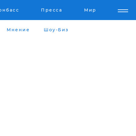
онбасс
Пресса
Мир
Мнение
Шоу-Биз