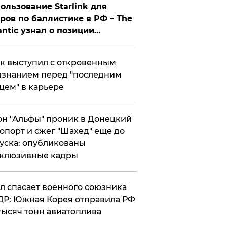
ользование Starlink для
ров по баллистике в РФ – The
antic узнал о позиции
знесмена
к выступил с откровенным
знанием перед "последним
цем" в карьере
н "Альфы" проник в Донецкий
опорт и сжег "Шахед" еще до
уска: опубликованы
склюзивные кадры
ул спасает военного союзника
Р: Южная Корея отправила РФ
тысяч тонн авиатоплива