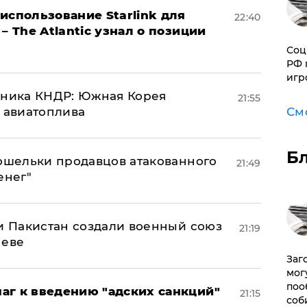
использование Starlink для
22:40
– The Atlantic узнал о позиции
Соц
РФ 
игр
юзника КНДР: Южная Корея
21:55
н авиатоплива
См
Б
кошельки продавцов атакованного
21:49
енег"
 и Пакистан создали военный союз
21:19
неве
Заг
мог
поо
аг к введению "адских санкций"
21:15
соб