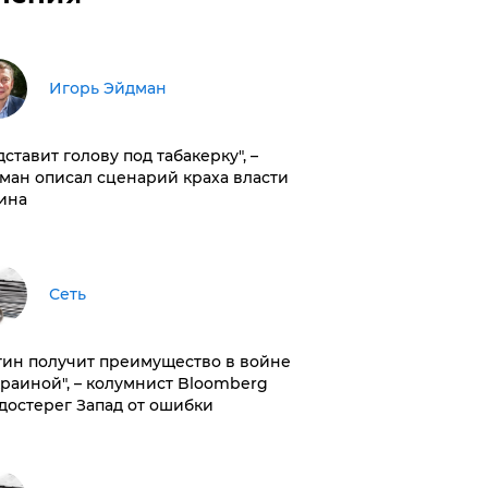
Игорь Эйдман
дставит голову под табакерку", –
ман описал сценарий краха власти
ина
Сеть
тин получит преимущество в войне
краиной", – колумнист Bloomberg
достерег Запад от ошибки