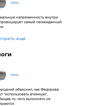
Сеть
иальную напряженность внутри
провоцирует самый неожиданный
ок
отреть ещё
логи
Сеть
ородний объяснил, как Федорова
ут "использовать втемную",
бещав то, чего выполнять не
ираются