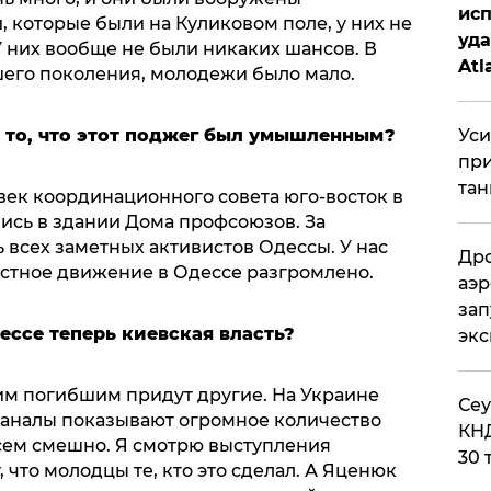
исп
 которые были на Куликовом поле, у них не
уда
 них вообще не были никаких шансов. В
Atl
его поколения, молодежи было мало.
би
а то, что этот поджег был умышленным?
Уси
при
тан
овек координационного совета юго-восток в
ись в здании Дома профсоюзов. За
всех заметных активистов Одессы. У нас
Дро
тестное движение в Одессе разгромлено.
аэр
зап
дессе теперь киевская власть?
эк
дним погибшим придут другие. На Украине
​Се
 каналы показывают огромное количество
КНД
сем смешно. Я смотрю выступления
30 
 что молодцы те, кто это сделал. А Яценюк