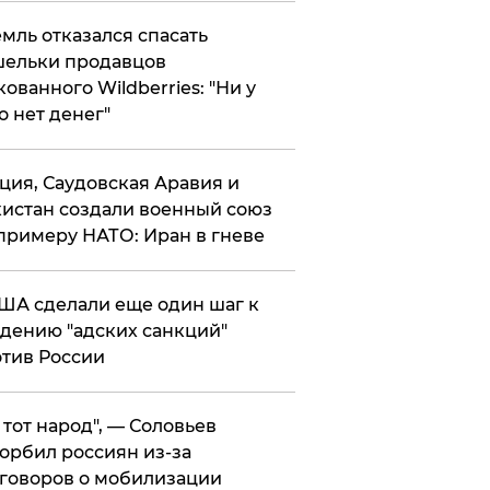
мль отказался спасать
ельки продавцов
кованного Wildberries: "Ни у
о нет денег"
ция, Саудовская Аравия и
истан создали военный союз
примеру НАТО: Иран в гневе
ША сделали еще один шаг к
дению "адских санкций"
тив России
е тот народ", — Соловьев
орбил россиян из-за
говоров о мобилизации