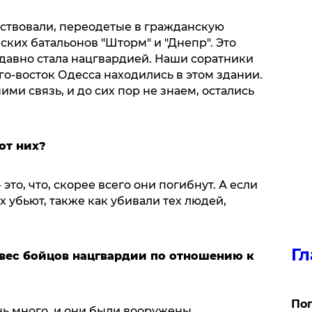
тствовали, переодетые в гражданскую
ких батальонов "Шторм" и "Днепр". Это
едавно стала нацгвардией. Наши соратники
о-восток Одесса находились в этом здании.
ми связь, и до сих пор не знаем, остались
от них?
 это, что, скорее всего они погибнут. А если
их убьют, также как убивали тех людей,
Гл
евес бойцов нацгвардии по отношению к
Поп
нь много, и они были вооружены