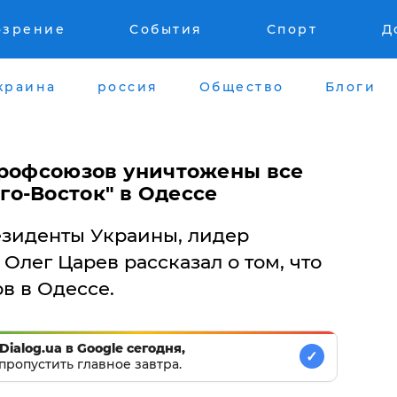
озрение
События
Спорт
Д
краина
россия
Общество
Блоги
профсоюзов уничтожены все
о-Восток" в Одессе
зиденты Украины, лидер
Олег Царев рассказал о том, что
в в Одессе.
Dialog.ua в Google сегодня,
✓
пропустить главное завтра.