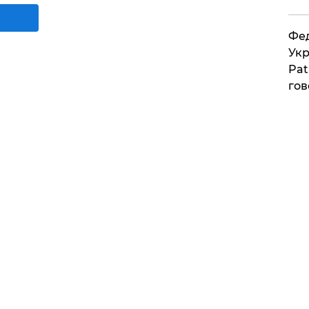
Фед
Укр
Pat
гов