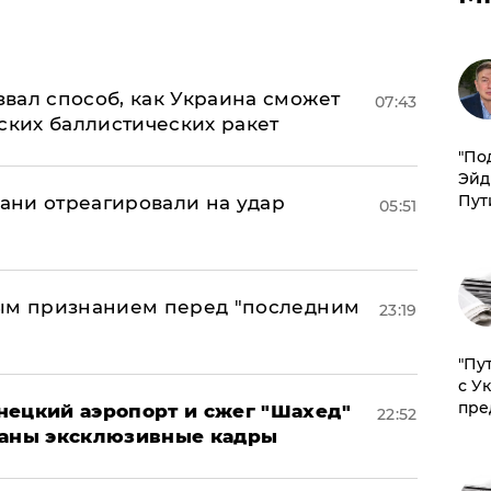
вал способ, как Украина сможет
07:43
ских баллистических ракет
​"По
Эйд
Пут
рани отреагировали на удар
05:51
ным признанием перед "последним
23:19
"Пу
с У
пре
нецкий аэропорт и сжег "Шахед"
22:52
ваны эксклюзивные кадры