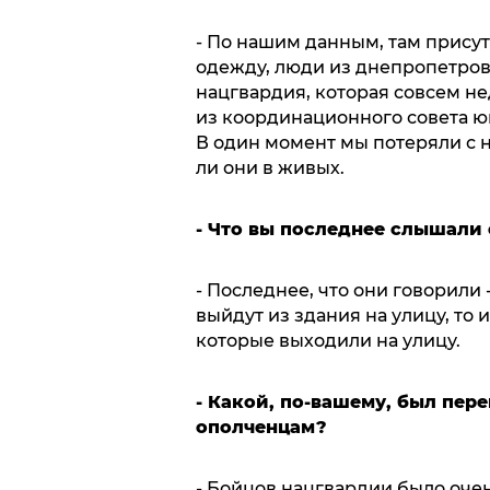
- По нашим данным, там прису
одежду, люди из днепропетровс
нацгвардия, которая совсем н
из координационного совета юг
В один момент мы потеряли с ни
ли они в живых.
- Что вы последнее слышали 
- Последнее, что они говорили -
выйдут из здания на улицу, то 
которые выходили на улицу.
- Какой, по-вашему, был пер
ополченцам?
- Бойцов нацгвардии было оче