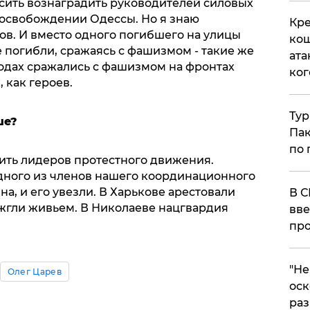
росить вознаградить руководителей силовых
 освобождении Одессы. Но я знаю
Кре
ов. И вместо одного погибшего на улицы
кош
е погибли, сражаясь с фашизмом - такие же
ата
5 годах сражались с фашизмом на фронтах
ког
 как героев.
Тур
ше?
Пак
по 
жить лидеров протестного движения.
дного из членов нашего координационного
а, и его увезли. В Харькове арестовали
В С
ожгли живьем. В Николаеве нацгвардия
вве
про
​"Н
Олег Царев
оск
раз