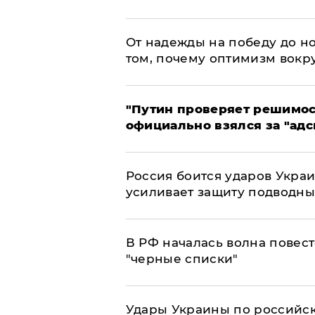
От надежды на победу до но
том, почему оптимизм вокру
"Путин проверяет решимост
официально взялся за "адс
Россия боится ударов Укра
усиливает защиту подводны
​В РФ началась волна повест
"черные списки"
Удары Украины по российс