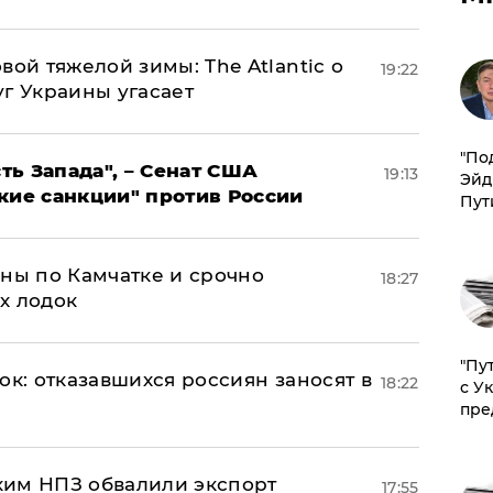
вой тяжелой зимы: The Atlantic о
19:22
г Украины угасает
​"По
ь Запада", – Сенат США
19:13
Эйд
кие санкции" против России
Пут
ины по Камчатке и срочно
18:27
х лодок
"Пу
ок: отказавшихся россиян заносят в
18:22
с У
пре
ким НПЗ обвалили экспорт
17:55