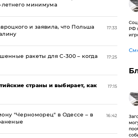
0-летнего минимума
Соц
авроцкого и заявила, что Польша
17:33
РФ 
алину
игр
См
шенные ракеты для С-300 – когда
17:25
Б
тийские страны и выбирает, как
17:15
иону "Черноморец" в Одессе – в
16:42
Заг
раненые
мог
поо
соб