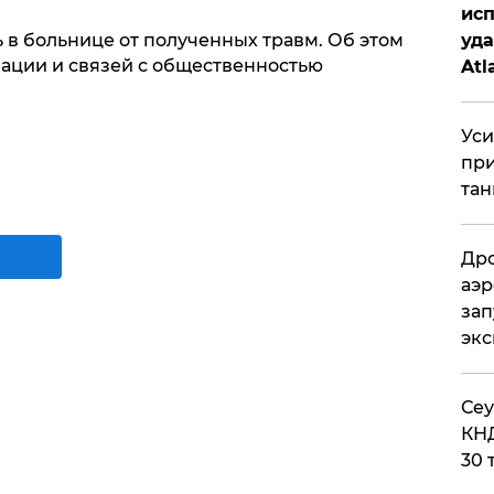
исп
 в больнице от полученных травм. Об этом
уда
ации и связей с общественностью
Atl
би
Уси
при
тан
Дро
аэр
зап
эк
​Се
КНД
30 