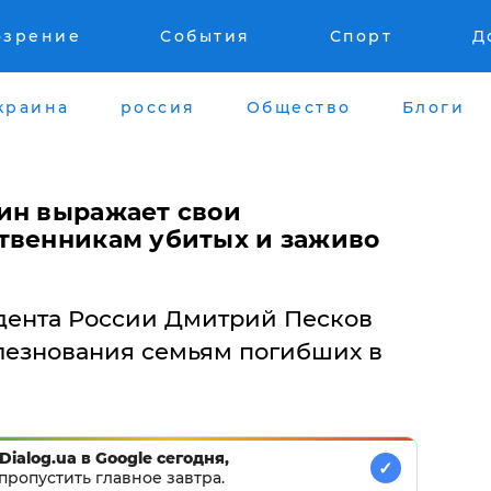
озрение
События
Спорт
Д
краина
россия
Общество
Блоги
ин выражает свои
твенникам убитых и заживо
дента России Дмитрий Песков
лезнования семьям погибших в
Dialog.ua в Google сегодня,
✓
пропустить главное завтра.