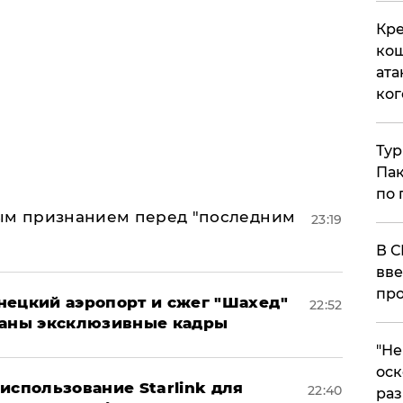
Кре
кош
ата
ког
Тур
Пак
по 
ным признанием перед "последним
23:19
В С
вве
про
нецкий аэропорт и сжег "Шахед"
22:52
ваны эксклюзивные кадры
​"Н
оск
использование Starlink для
22:40
раз