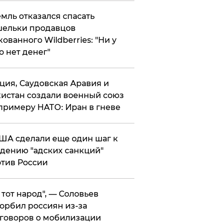
мль отказался спасать
ельки продавцов
кованного Wildberries: "Ни у
о нет денег"
ция, Саудовская Аравия и
истан создали военный союз
примеру НАТО: Иран в гневе
ША сделали еще один шаг к
дению "адских санкций"
тив России
е тот народ", — Соловьев
орбил россиян из-за
говоров о мобилизации