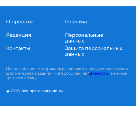
О проекте
Реклама
Редакция
Персональные
данные
Контакты
Защита персональных
данных
Использование материалов разрешается при условии ссылки
(для интернет-изданий - гиперссылки) на "
Диалог.ua
" не ниже
третьего абзаца.
� 2026,
Все права защищены.