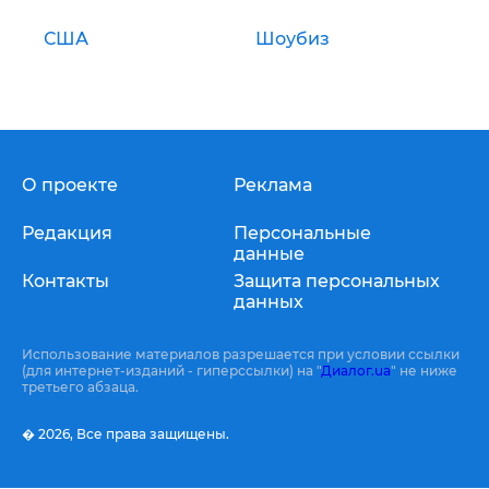
США
Шоубиз
О проекте
Реклама
Редакция
Персональные
данные
Контакты
Защита персональных
данных
Использование материалов разрешается при условии ссылки
(для интернет-изданий - гиперссылки) на "
Диалог.ua
" не ниже
третьего абзаца.
� 2026,
Все права защищены.