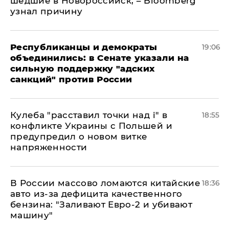
шедшие в Новороссийск, – Bloomberg
узнал причину
Республиканцы и демократы
19:06
объединились: в Сенате указали на
сильную поддержку "адских
санкций" против России
Кулеба "расставил точки над і" в
18:55
конфликте Украины с Польшей и
предупредил о новом витке
напряженности
В России массово ломаются китайские
18:36
авто из-за дефицита качественного
бензина: "Заливают Евро-2 и убивают
машину"