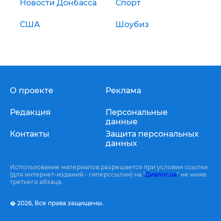
Новости Донбасса
Спорт
США
Шоубиз
О проекте
Реклама
Редакция
Персональные
данные
Контакты
Защита персональных
данных
Использование материалов разрешается при условии ссылки
(для интернет-изданий - гиперссылки) на "
Диалог.ua
" не ниже
третьего абзаца.
� 2026,
Все права защищены.